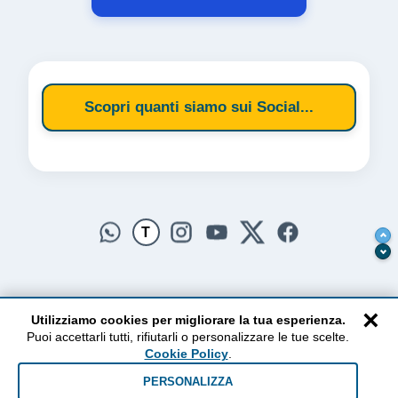
Scopri quanti siamo sui Social...
T
×
Utilizziamo cookies per migliorare la tua esperienza.
Puoi accettarli tutti, rifiutarli o personalizzare le tue scelte.
AlzogliOcchiversoilCielo
Cookie Policy
.
Dal 2010 ad oggi • Testi e pensieri tra terra e cielo
PERSONALIZZA