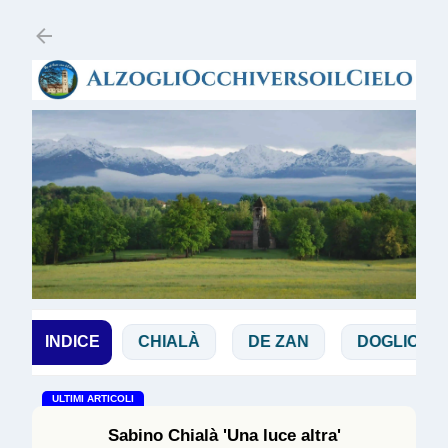
Passa ai contenuti principali
BBIA
INDICE
CHIALÀ
DE ZAN
DOGLIO
MAG
ULTIMI ARTICOLI
Sabino Chialà 'Una luce altra'