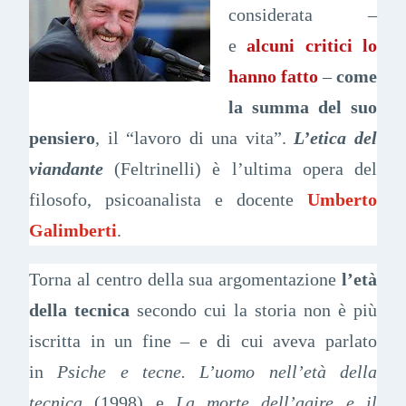
considerata –
e
alcuni critici lo
hanno fatto
–
come
la summa del suo
pensiero
, il “lavoro di una vita”.
L’etica del
viandante
(Feltrinelli) è l’ultima opera del
filosofo, psicoanalista e docente
Umberto
Galimberti
.
Torna al centro della sua argomentazione
l’età
della tecnica
secondo cui la storia non è più
iscritta in un fine – e di cui aveva parlato
in
Psiche e tecne. L’uomo nell’età della
tecnica
(1998) e
La morte dell’agire e il