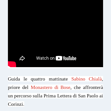
Guida le quattro mattinate
Sabino Chialà
,
priore del
Monastero di Bose
, che affronterà
un percorso sulla Prima Lettera di San Paolo ai
Corinzi.