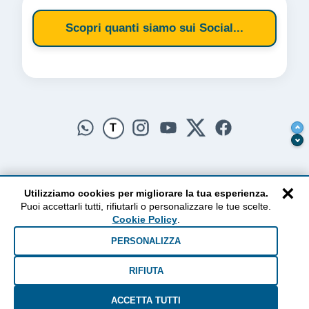
Scopri quanti siamo sui Social...
T
×
Utilizziamo cookies per migliorare la tua esperienza.
Puoi accettarli tutti, rifiutarli o personalizzare le tue scelte.
AlzogliOcchiversoilCielo
Cookie Policy
.
Dal 2010 ad oggi • Testi e pensieri tra terra e cielo
PERSONALIZZA
RIFIUTA
ACCETTA TUTTI