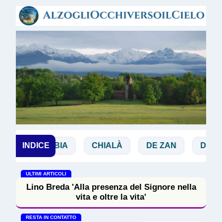
Passa ai contenuti principali
HI
INDICE
BIBBIA
CHIALÀ
DE ZAN
DOGLI
ULTIMI ARTICOLI
Lino Breda 'Alla presenza del Signore nella
vita e oltre la vita'
RESTA IN CONTATTO