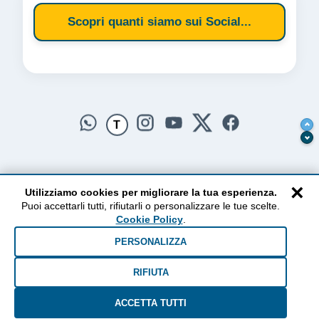
Scopri quanti siamo sui Social...
T
×
Utilizziamo cookies per migliorare la tua esperienza.
Puoi accettarli tutti, rifiutarli o personalizzare le tue scelte.
AlzogliOcchiversoilCielo
Cookie Policy
.
Dal 2010 ad oggi • Testi e pensieri tra terra e cielo
PERSONALIZZA
RIFIUTA
ACCETTA TUTTI