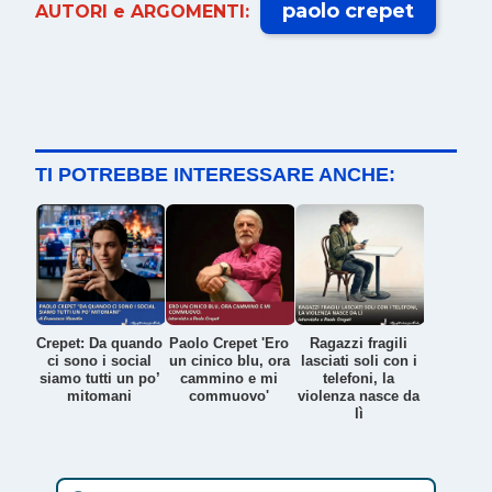
paolo crepet
AUTORI e ARGOMENTI:
TI POTREBBE INTERESSARE ANCHE:
Crepet: Da quando
Paolo Crepet 'Ero
Ragazzi fragili
ci sono i social
un cinico blu, ora
lasciati soli con i
siamo tutti un po’
cammino e mi
telefoni, la
mitomani
commuovo'
violenza nasce da
lì