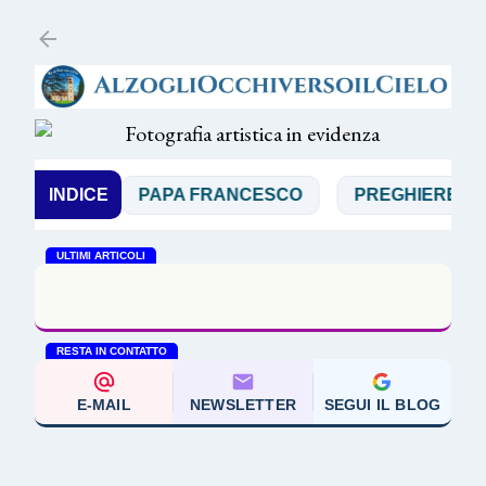
Passa ai contenuti principali
CARDI
INDICE
PAPA FRANCESCO
PREGHIERE
R
ULTIMI ARTICOLI
Enzo Bianchi 'La trasfigurazione mistero di
trasformazione'
RESTA IN CONTATTO
E-MAIL
NEWSLETTER
SEGUI IL BLOG