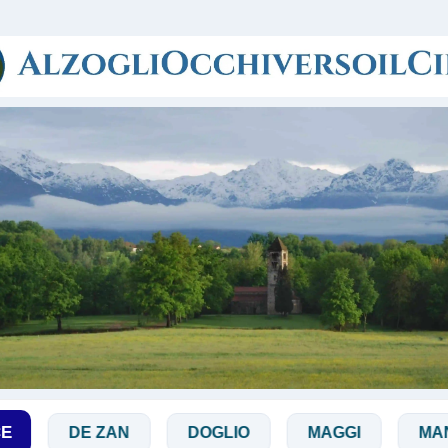
Passa ai contenuti principali
CE
DOGLIO
MAGGI
MANICARDI
P