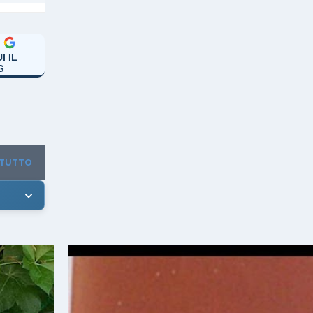
I IL
G
 TUTTO