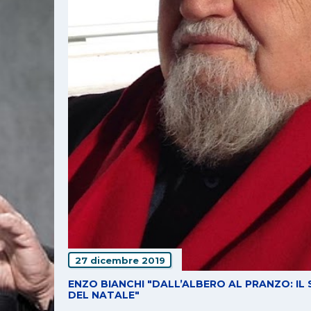
27 dicembre 2019
ENZO BIANCHI "DALL’ALBERO AL PRANZO: IL 
DEL NATALE"