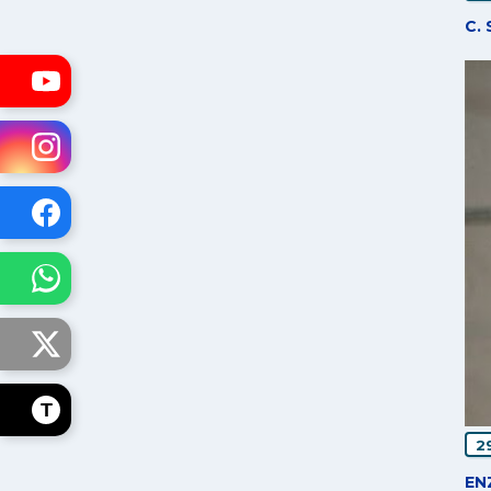
C.
T
2
EN