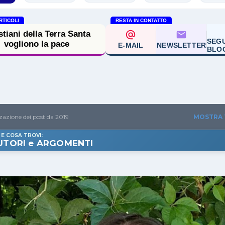
RTICOLI
RESTA IN CONTATTO
SEGU
E-MAIL
NEWSLETTER
BLO
zazione dei post da 2019
MOSTRA
 E COSA TROVI:
UTORI e ARGOMENTI