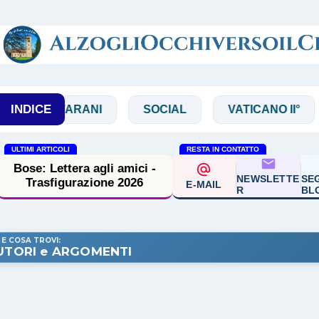
Passa ai contenuti principali
INDICE
ALVARANI
SOCIAL
VATICANO II°
VIRG
ULTIMI ARTICOLI
RESTA IN CONTATTO
Bose: Lettera agli amici -
NEWSLETTE
SEG
Trasfigurazione 2026
E-MAIL
R
BL
 E COSA TROVI:
UTORI e ARGOMENTI