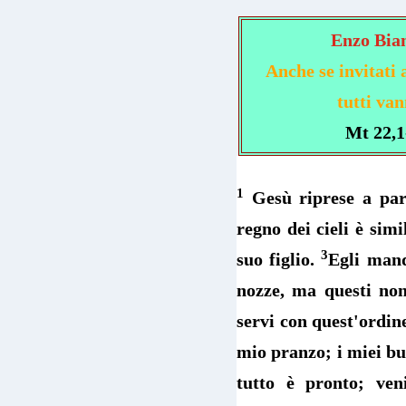
Enzo Bia
Anche se invitati 
tutti va
Mt 22,1
1
Gesù riprese a parl
regno dei cieli è simi
3
suo figlio.
Egli mand
nozze, ma questi non
servi con quest'ordine
mio pranzo; i miei buo
tutto è pronto; veni