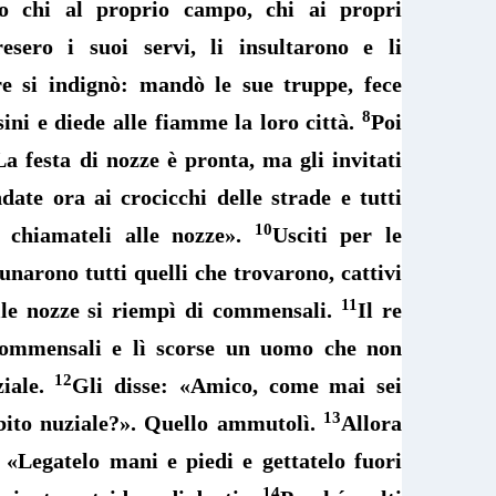
o chi al proprio campo, chi ai propri
resero i suoi servi, li insultarono e li
re si indignò: mandò le sue truppe, fece
8
sini e diede alle fiamme la loro città.
Poi
La festa di nozze è pronta, ma gli invitati
date ora ai crocicchi delle strade e tutti
10
, chiamateli alle nozze».
Usciti per le
unarono tutti quelli che trovarono, cattivi
11
elle nozze si riempì di commensali.
Il re
commensali e lì scorse un uomo che non
12
ziale.
Gli disse: «Amico, come mai sei
13
abito nuziale?». Quello ammutolì.
Allora
: «Legatelo mani e piedi e gettatelo fuori
14