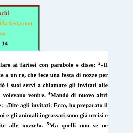
nchi
alla festa non
nno
-14
2
are ai farisei con parabole e disse:
«Il
le a un re, che fece una festa di nozze per
ò i suoi servi a chiamare gli invitati alle
4
 volevano venire.
Mandò di nuovo altri
: «Dite agli invitati: Ecco, ho preparato il
i e gli animali ingrassati sono già uccisi e
5
te alle nozze!».
Ma quelli non se ne