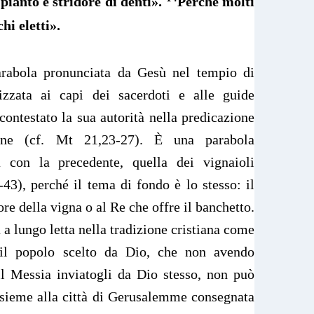
 pianto e stridore di denti».
Perché molti
hi eletti».
arabola pronunciata da Gesù nel tempio di
zzata ai capi dei sacerdoti e alle guide
contestato la sua autorità nella predicazione
ene (cf. Mt 21,23-27). È una parabola
a con la precedente, quella dei vignaioli
43), perché il tema di fondo è lo stesso: il
ore della vigna o al Re che offre il banchetto.
 a lungo letta nella tradizione cristiana come
 il popolo scelto da Dio, che non avendo
il Messia inviatogli da Dio stesso, non può
nsieme alla città di Gerusalemme consegnata