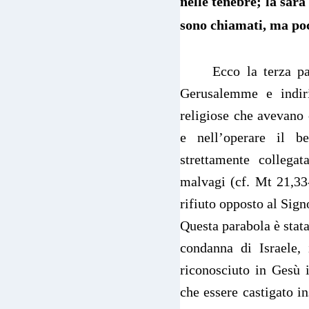
nelle tenebre; là sarà
sono chiamati, ma poc
Ecco la terza p
Gerusalemme e indiri
religiose che avevano 
e nell’operare il b
strettamente collegat
malvagi (cf. Mt 21,33-
rifiuto opposto al Sign
Questa parabola è stata
condanna di Israele,
riconosciuto in Gesù 
che essere castigato i