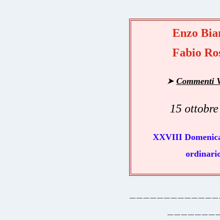
Enzo Bia
Fabio Ro
➤
Commenti V
15 ottobre
XXVIII Domenica
ordinario
_____________
_______