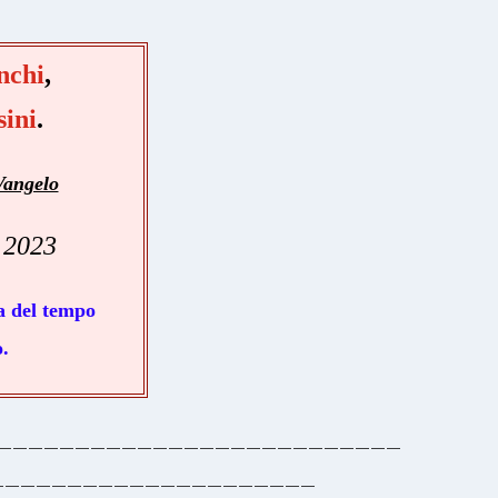
nchi
,
sini
.
angelo
 2023
 del tempo
​.
__________________________
_____________________