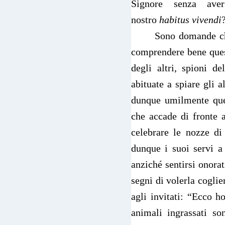
Signore senza ave
nostro
habitus vivendi
Sono domande ch
comprendere bene quest
degli altri, spioni d
abituate a spiare gli a
dunque umilmente ques
che accade di fronte a
celebrare le nozze di
dunque i suoi servi a 
anziché sentirsi onora
segni di volerla coglier
agli invitati: “Ecco h
animali ingrassati so