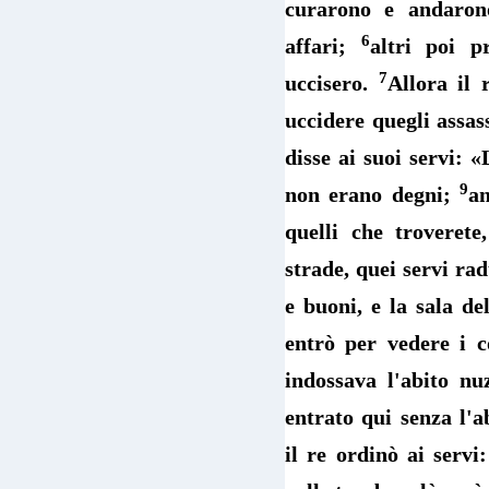
curarono e andaron
6
affari;
altri poi p
7
uccisero.
Allora il 
uccidere quegli assas
disse ai suoi servi: «
9
non erano degni;
an
quelli che troverete
strade, quei servi rad
e buoni, e la sala d
entrò per vedere i 
indossava l'abito nu
entrato qui senza l'
il re ordinò ai servi