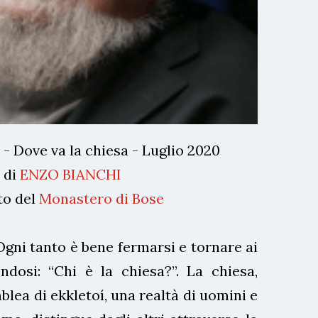
 - Dove va la chiesa - Luglio 2020
di
ENZO BIANCHI
to del
Monastero di Bose
Ogni tanto è bene fermarsi e tornare ai
ndosi: “Chi è la chiesa?”. La chiesa,
blea di ekkletoí, una realtà di uomini e