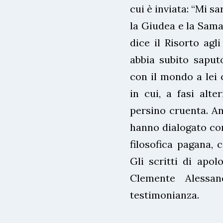
cui è inviata: “Mi s
la Giudea e la Samari
dice il Risorto agl
abbia subito saput
con il mondo a lei 
in cui, a fasi alte
persino cruenta. Anc
hanno dialogato con 
filosofica pagana, 
Gli scritti di apo
Clemente Alessa
testimonianza.