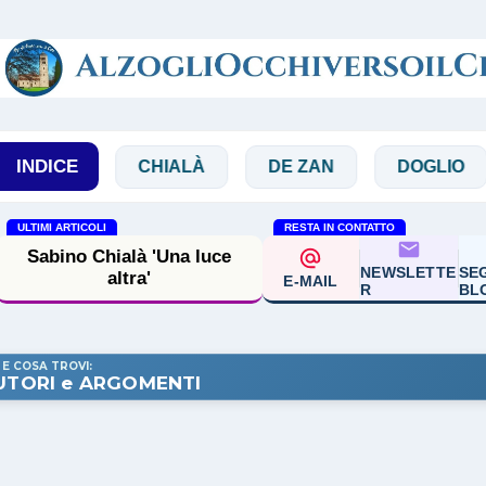
Passa ai contenuti principali
INDICE
CHIALÀ
DE ZAN
DOGLIO
MAG
ULTIMI ARTICOLI
RESTA IN CONTATTO
Sabino Chialà 'Una luce
NEWSLETTE
SEG
altra'
E-MAIL
R
BL
 E COSA TROVI:
UTORI e ARGOMENTI