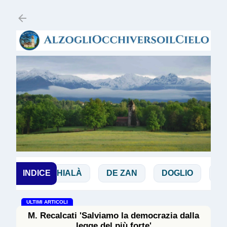
Passa ai contenuti principali
CHIALÀ
INDICE
DE ZAN
DOGLIO
MAGGI
ULTIMI ARTICOLI
M. Recalcati 'Salviamo la democrazia dalla
legge del più forte'