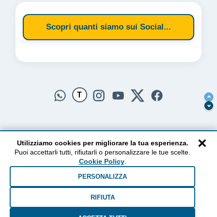
Scopri quanti siamo sui Social...
T
×
Utilizziamo cookies per migliorare la tua esperienza.
Puoi accettarli tutti, rifiutarli o personalizzare le tue scelte.
AlzogliOcchiversoilCielo
Cookie Policy
.
Dal 2010 ad oggi • Testi e pensieri tra terra e cielo
PERSONALIZZA
RIFIUTA