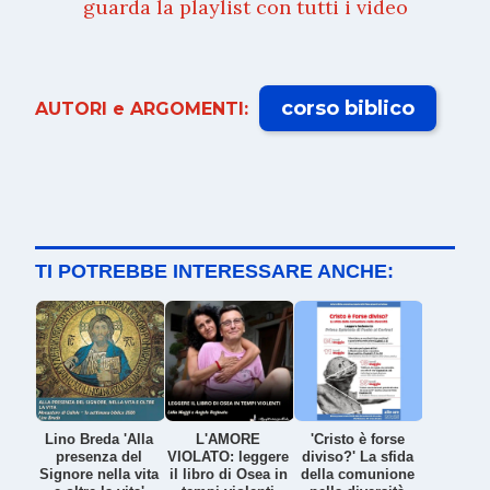
guarda la playlist con tutti i video
corso biblico
AUTORI e ARGOMENTI:
TI POTREBBE INTERESSARE ANCHE:
Lino Breda 'Alla
L'AMORE
'Cristo è forse
presenza del
VIOLATO: leggere
diviso?' La sfida
Signore nella vita
il libro di Osea in
della comunione