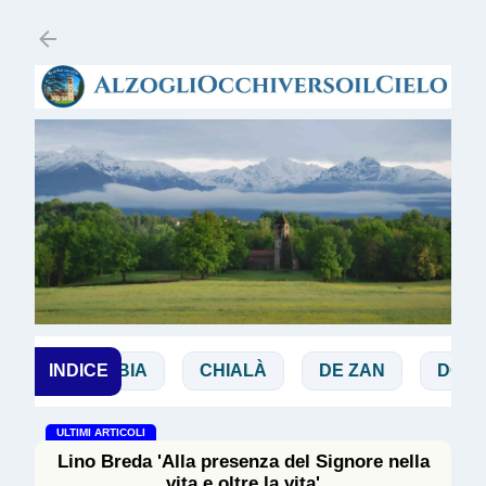
Passa ai contenuti principali
I
INDICE
BIBBIA
CHIALÀ
DE ZAN
DOGLIO
ULTIMI ARTICOLI
Lino Breda 'Alla presenza del Signore nella
vita e oltre la vita'