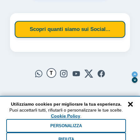
Scopri quanti siamo sui Social...
T
×
Utilizziamo cookies per migliorare la tua esperienza.
Puoi accettarli tutti, rifiutarli o personalizzare le tue scelte.
AlzogliOcchiversoilCielo
Cookie Policy
.
Dal 2010 ad oggi • Testi e pensieri tra terra e cielo
PERSONALIZZA
RIFIUTA