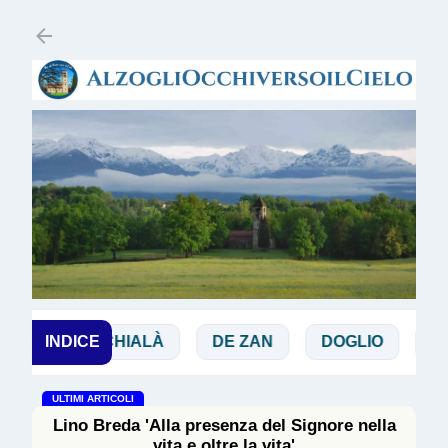
Passa ai contenuti principali
INDICE
CHIALÀ
DE ZAN
DOGLIO
MAGGI
ULTIMI ARTICOLI
Lino Breda 'Alla presenza del Signore nella
vita e oltre la vita'