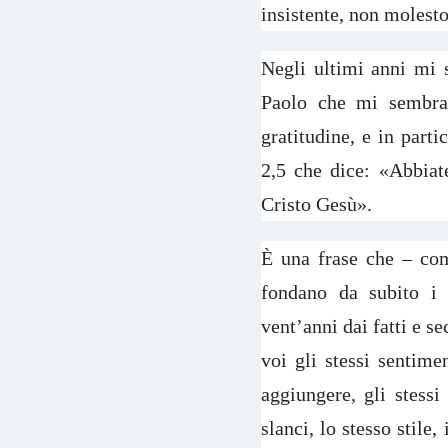
insistente, non molesto
Negli ultimi anni mi s
Paolo che mi sembran
gratitudine, e in parti
2,5 che dice: «Abbiate
Cristo Gesù».
È una frase che – com
fondano da subito i t
vent’anni dai fatti e s
voi gli stessi sentime
aggiungere, gli stessi 
slanci, lo stesso stil