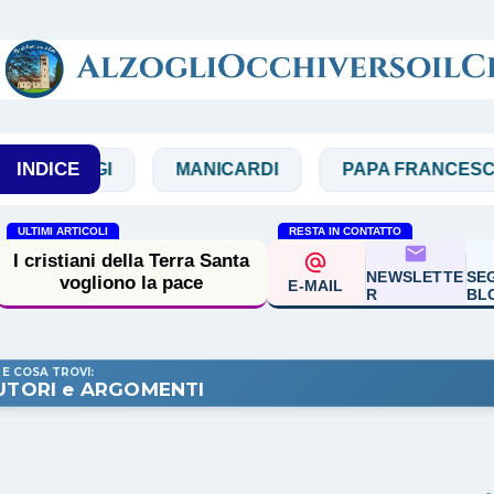
Passa ai contenuti principali
INDICE
MAGGI
MANICARDI
PAPA FRANCESCO
ULTIMI ARTICOLI
RESTA IN CONTATTO
I cristiani della Terra Santa
NEWSLETTE
SEG
vogliono la pace
E-MAIL
R
BL
 E COSA TROVI:
UTORI e ARGOMENTI