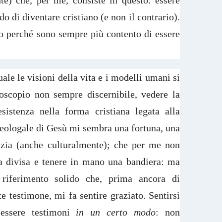
nte) che, per me, consiste in questo: essere
do di diventare cristiano (e non il contrario).
o perché sono sempre più contento di essere
ale le visioni della vita e i modelli umani si
doscopio non sempre discernibile, vedere la
esistenza nella forma cristiana legata alla
teologale di Gesù mi sembra una fortuna, una
azia (anche culturalmente); che per me non
na divisa e tenere in mano una bandiera: ma
riferimento solido che, prima ancora di
 testimone, mi fa sentire graziato. Sentirsi
 essere testimoni
in un certo modo
: non