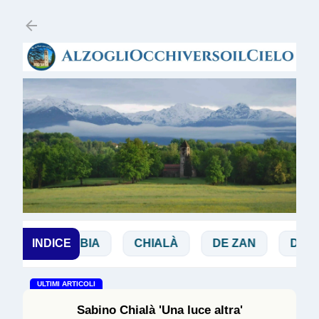
Passa ai contenuti principali
INDICE
BIBBIA
CHIALÀ
DE ZAN
DOGLIO
ULTIMI ARTICOLI
Sabino Chialà 'Una luce altra'