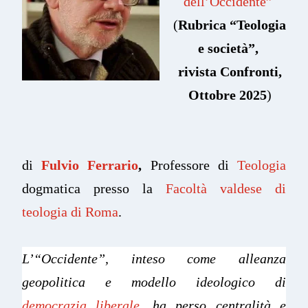
dell’Occidente”
(
Rubrica “Teologia
e società”
,
rivista Confronti,
Ottobre 2025
)
di
Fulvio Ferrario
,
Professore di
Teologia
dogmatica presso la
Facoltà valdese di
teologia di Roma
.
L’“Occidente”, inteso come alleanza
geopolitica e modello ideologico di
democrazia liberale
, ha perso centralità e