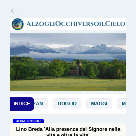
Passa ai contenuti principali
DE ZAN
INDICE
DOGLIO
MAGGI
MANICARD
ULTIMI ARTICOLI
Lino Breda 'Alla presenza del Signore nella
vita e oltre la vita'