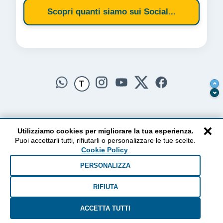
Scopri quanti siamo sui Social...
T
×
Utilizziamo cookies per migliorare la tua esperienza.
Puoi accettarli tutti, rifiutarli o personalizzare le tue scelte.
AlzogliOcchiversoilCielo
Cookie Policy
.
Dal 2010 ad oggi • Testi e pensieri tra terra e cielo
PERSONALIZZA
RIFIUTA
ACCETTA TUTTI