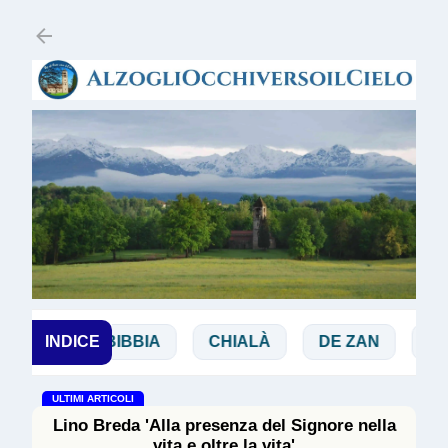
Passa ai contenuti principali
CHI
INDICE
BIBBIA
CHIALÀ
DE ZAN
DOGL
ULTIMI ARTICOLI
Lino Breda 'Alla presenza del Signore nella
vita e oltre la vita'