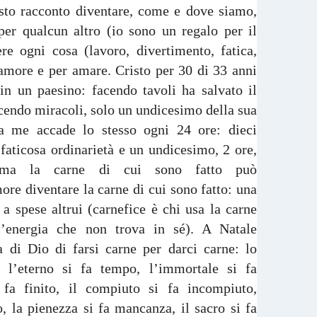
esto racconto diventare, come e dove siamo,
er qualcun altro (io sono un regalo per il
re ogni cosa (lavoro, divertimento, fatica,
r amore e per amare. Cristo per 30 di 33 anni
in un paesino: facendo tavoli ha salvato il
endo miracoli, solo un undicesimo della sua
(a me accade lo stesso ogni 24 ore: dieci
 faticosa ordinarietà e un undicesimo, 2 ore,
omma la carne di cui sono fatto può
ore diventare la carne di cui sono fatto: una
 spese altrui (carnefice è chi usa la carne
 l’energia che non trova in sé). A Natale
a di Dio di farsi carne per darci carne: lo
, l’eterno si fa tempo, l’immortale si fa
i fa finito, il compiuto si fa incompiuto,
o, la pienezza si fa mancanza, il sacro si fa