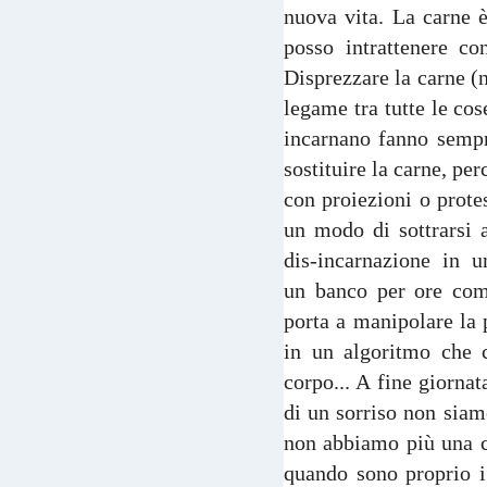
nuova vita. La carne 
posso intrattenere co
Disprezzare la carne (n
legame tra tutte le cose
incarnano fanno sempr
sostituire la carne, pe
con proiezioni o protes
un modo di sottrarsi a
dis-incarnazione in u
un banco per ore com
porta a manipolare la 
in un algoritmo che ci
corpo... A fine giornat
di un sorriso non siamo
non abbiamo più una ca
quando sono proprio i 