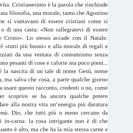
vita. Cristianesimo è la parola che rinchiude
 una filosofia, una morale, tanto che Agostino
he si vantavano di essere cristiani come si
o o di una casta: «Non rallegratevi di essere
re Cristo». Lo stesso accade con il Natale:
el «tutti più buoni» e alla morale di regali e
rezzati da una ventata di consumismo senza
amo pesanti di cose e calorie ma poco pieni...
 è la nascita di un tale di nome Gesù, nome
a, ma salva che cosa, a parte qualche giorno
 usare questo racconto, credenti o no, come
 per scoprire se ha ancora qualche potere
dare alla nostra vita un’energia più duratura
enù. Dio, che tutti più o meno cercano da
i in-carna: la cosa intrigante non è di che
uanto è alto, ma che ha la mia stessa carne e