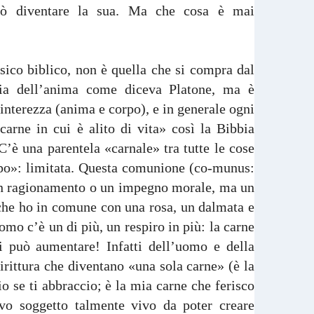
ò diventare la sua. Ma che cosa è mai
ssico biblico, non è quella che si compra dal
ia dell’anima come diceva Platone, ma è
interezza (anima e corpo), e in generale ogni
carne in cui è alito di vita» così la Bibbia
. C’è una parentela «carnale» tra tutte le cose
po»: limitata. Questa comunione (co-munus:
n ragionamento o un impegno morale, ma un
 che ho in comune con una rosa, un dalmata e
mo c’è un di più, un respiro in più: la carne
si può aumentare! Infatti dell’uomo e della
irittura che diventano «una sola carne» (è la
o se ti abbraccio; è la mia carne che ferisco
ovo soggetto talmente vivo da poter creare