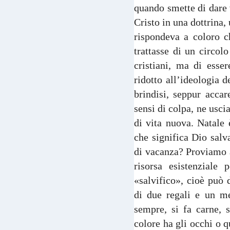
quando smette di dare 
Cristo in una dottrina,
rispondeva a coloro c
trattasse di un circol
cristiani, ma di esse
ridotto all’ideologia d
brindisi, seppur acca
sensi di colpa, ne usci
di vita nuova. Natale
che significa Dio salv
di vacanza? Proviamo a
risorsa esistenziale
«salvifico», cioè può 
di due regali e un m
sempre, si fa carne, s
colore ha gli occhi o q