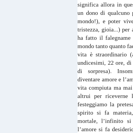
significa allora in qu
un dono di qualcuno p
mondo!), e poter vive
tristezza, gioia...) pe
ha fatto il falegname 
mondo tanto quanto fac
vita è straordinario 
undicesimi, 22 ore, di
di sorpresa). Ins
diventare amore e l’am
vita compiuta ma mai a
altrui per riceverne
festeggiamo la pretes
spirito si fa materia
mortale, l’infinito s
l’amore si fa desideri