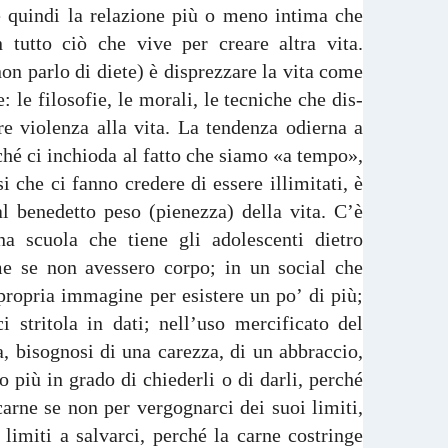
è quindi la relazione più o meno intima che
n tutto ciò che vive per creare altra vita.
on parlo di diete) è disprezzare la vita come
: le filosofie, le morali, le tecniche che dis-
e violenza alla vita. La tendenza odierna a
rché ci inchioda al fatto che siamo «a tempo»,
i che ci fanno credere di essere illimitati, è
l benedetto peso (pienezza) della vita. C’è
na scuola che tiene gli adolescenti dietro
e se non avessero corpo; in un social che
propria immagine per esistere un po’ di più;
 stritola in dati; nell’uso mercificato del
a, bisognosi di una carezza, di un abbraccio,
 più in grado di chiederli o di darli, perché
rne se non per vergognarci dei suoi limiti,
limiti a salvarci, perché la carne costringe