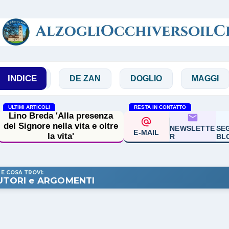
Passa ai contenuti principali
INDICE
À
DE ZAN
DOGLIO
MAGGI
MAN
ULTIMI ARTICOLI
RESTA IN CONTATTO
Lino Breda 'Alla presenza
del Signore nella vita e oltre
NEWSLETTE
SEG
E-MAIL
la vita'
R
BL
 E COSA TROVI:
UTORI e ARGOMENTI