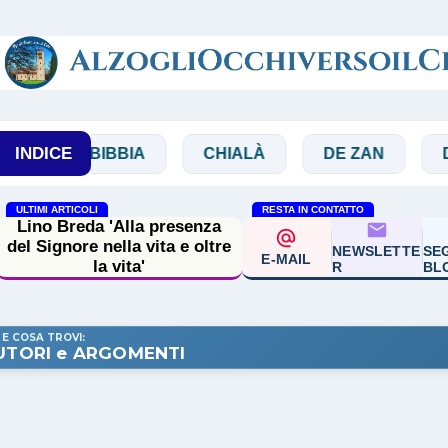
Passa ai contenuti principali
INDICE
BIBBIA
CHIALÀ
DE ZAN
DOGLIO
ULTIMI ARTICOLI
RESTA IN CONTATTO
Lino Breda 'Alla presenza
del Signore nella vita e oltre
NEWSLETTE
SEG
E-MAIL
la vita'
R
BL
 E COSA TROVI:
UTORI e ARGOMENTI