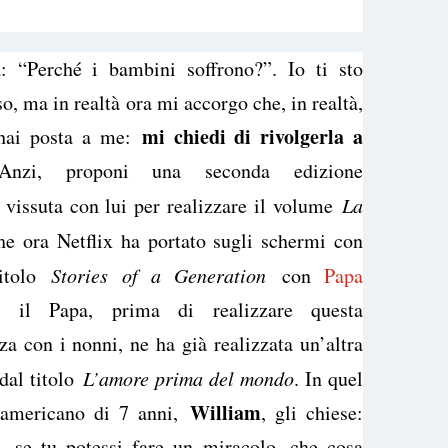
 “Perché i bambini soffrono?”. Io ti sto
, ma in realtà ora mi accorgo che, in realtà,
mi chiedi di rivolgerla a
’hai posta a me:
zi, proponi una seconda edizione
 vissuta con lui per realizzare il volume
La
he ora Netflix ha portato sugli schermi con
titolo
Stories of a Generation
con
Papa
à il Papa, prima di realizzare questa
za con i nonni, ne ha già realizzata un’altra
dal titolo
L’amore prima del mondo
. In quel
William
 americano di 7 anni,
, gli chiese:
o
, se tu potessi fare un miracolo, che cosa