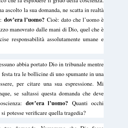
ico che fa esplodere il grido della coscienza.
a ascolto la sua domanda, ne scatta in realtà
dov’era l’uomo?
e:
Cioè: dato che l’uomo è
azzo manovrato dalle mani di Dio, quel che è
cise responsabilità assolutamente umane e
ssuno abbia portato Dio in tribunale mentre
festa tra le bollicine di uno spumante in una
ssere, per citare una sua espressione. Mi
nque, se saltassi questa domanda che deve
dov’era l’uomo?
oscienza:
Quanti occhi
i potesse verificare quella tragedia?