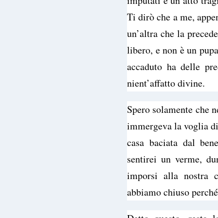
imputati è un atto trag
Ti dirò che a me, appen
un’altra che la preced
libero, e non è un pup
accaduto ha delle pre
nient’affatto divine.
Spero solamente che ne
immergeva la voglia di 
casa baciata dal bene
sentirei un verme, du
imporsi alla nostra c
abbiamo chiuso perché s