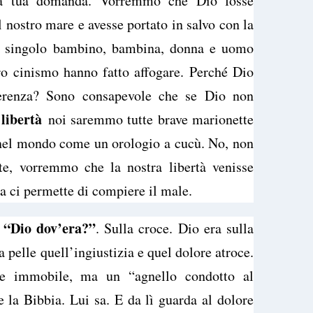
 la tua domanda. Vorremmo che Dio fosse
 nostro mare e avesse portato in salvo con la
 singolo bambino, bambina, donna e uomo
ro cinismo hanno fatto affogare. Perché Dio
ferenza? Sono consapevole che se Dio non
libertà
noi saremmo tutte brave marionette
 nel mondo come un orologio a cucù. No, non
lte, vorremmo che la nostra libertà venisse
a ci permette di compiere il male.
“Dio dov’era?”
. Sulla croce. Dio era sulla
a pelle quell’ingiustizia e quel dolore atroce.
 immobile, ma un “agnello condotto al
 la Bibbia. Lui sa. E da lì guarda al dolore