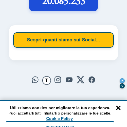
20.085.233
Scopri quanti siamo sui Social...
T
×
Utilizziamo cookies per migliorare la tua esperienza.
Puoi accettarli tutti, rifiutarli o personalizzare le tue scelte.
AlzogliOcchiversoilCielo
Cookie Policy
.
Dal 2010 ad oggi • Testi e pensieri tra terra e cielo