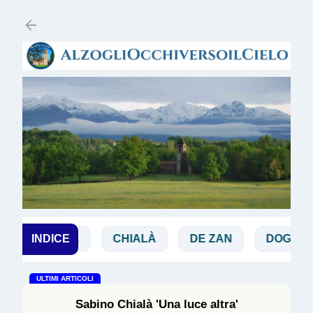
Passa ai contenuti principali
BIBBIA
INDICE
CHIALÀ
DE ZAN
DOGLIO
ULTIMI ARTICOLI
Sabino Chialà 'Una luce altra'