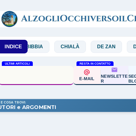
Passa ai contenuti principali
INDICE
BIBBIA
CHIALÀ
DE ZAN
DOGLIO
ULTIMI ARTICOLI
RESTA IN CONTATTO
Francesco Guccini. Il
NEWSLETTE
SEG
custode delle domande
E-MAIL
R
BL
 E COSA TROVI:
UTORI e ARGOMENTI