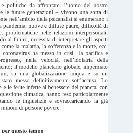
 politiche da affrontare, l’uomo del nostro
e le future generazioni – vivono una sorta di
te nell’ambito della psicanalisi si enumerano i
la pandemia: nuove e diffuse paure, difficoltà di
e, problematiche nelle relazioni interpersonali,
o al futuro, necessità di interpretare gli aspetti
za come la malattia, la sofferenza e la morte, ecc.
a coronavirus ha messo in crisi la pacifica e
ogresso, nella velocità, nell’idolatria della
ento; il modello planetario globale, imperniato
sumi, su una globalizzazione iniqua e su un
 stato messo definitivamente sott’accusa. Lo
e e le ferite inferte al benessere del pianeta, con
a questione climatica, hanno reso particolarmente
ntando le ingiustizie e sovraccaricando la già
i milioni di persone povere.
a per questo tempo