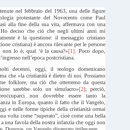
 tenute nel febbraio del 1963, una delle figure
eologia protestante del Novecento come Paul
asi alla fine della sua vita, affermava con una
«Ho deciso che ciò che negli ultimi anni mi
mente è la questione: il messaggio cristiano
ione cristiana) è ancora rilevante per le persone
 non lo è, qual ‘è la causa?»
[1]
. Poco dopo,
l’ingresso nell’epoca postcristiana.
olti decenni, oggi, il teologo domenicano
a che «la cristianità è dietro di noi. Possiamo
come folklore, ma ciò che otterremo da questa
azione sarebbe solo un simulacro»
[2]
; perciò,
reoccuparci non dovrebbe essere tanto la
vanza in Europa, quanto il fatto che il Vangelo,
gi e nelle forme tipiche della cristianità ormai
 sua volta come “superato”, cioè come una bella
e a una favola della nostra infanzia che oggi non
re. Dunque, un Vangelo diventato irrilevante.