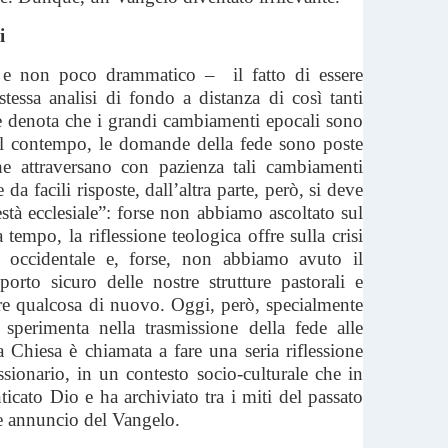
i
– e non poco drammatico – il fatto di essere
 stessa analisi di fondo a distanza di così tanti
te denota che i grandi cambiamenti epocali sono
al contempo, le domande della fede sono poste
e attraversano con pazienza tali cambiamenti
 da facili risposte, dall’altra parte, però, si deve
està ecclesiale”: forse non abbiamo ascoltato sul
 tempo, la riflessione teologica offre sulla crisi
o occidentale e, forse, non abbiamo avuto il
porto sicuro delle nostre strutture pastorali e
are qualcosa di nuovo. Oggi, però, specialmente
i sperimenta nella trasmissione della fede alle
la Chiesa è chiamata a fare una seria riflessione
sionario, in un contesto socio-culturale che in
cato Dio e ha archiviato tra i miti del passato
te annuncio del Vangelo.