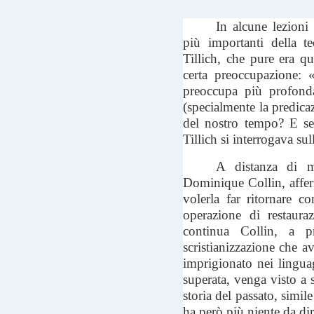
In alcune lezioni
più importanti della t
Tillich, che pure era qu
certa preoccupazione: 
preoccupa più profonda
(specialmente la predicaz
del nostro tempo? E se
Tillich si interrogava sul
A distanza di m
Dominique Collin, afferm
volerla far ritornare 
operazione di restaur
continua Collin, a p
scristianizzazione che a
imprigionato nei linguag
superata, venga visto a
storia del passato, simil
ha però più niente da di