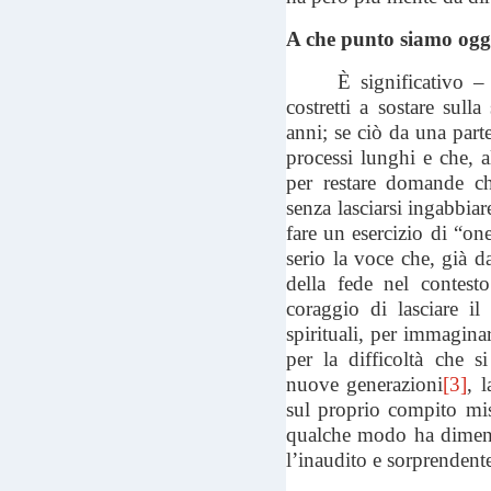
A che punto siamo ogg
È significativo 
costretti a sostare sulla
anni; se ciò da una par
processi lunghi e che, 
per restare domande ch
senza lasciarsi ingabbiare
fare un esercizio di “on
serio la voce che, già da
della fede nel contest
coraggio di lasciare il 
spirituali, per immagin
per la difficoltà che s
nuove generazioni
[3]
, 
sul proprio compito mis
qualche modo ha dimenti
l’inaudito e sorprenden