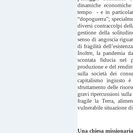
dinamiche economiche e
tempo - e in particolar
“dopoguerra”; specialmen
diversi contraccolpi del
gestione della solitudin
senso di angoscia riguard
di fragilità dell’esisten
Inoltre, la pandemia d
scontata fiducia nel pr
produzione e del rendim
sulla società dei con
capitalismo ingiusto è
sfruttamento delle risors
gravi ripercussioni sull
fragile la Terra, alime
vulnerabile situazione d
Una chiesa missionari