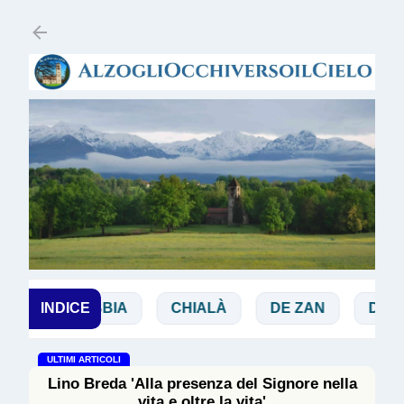
Passa ai contenuti principali
INDICE
BIBBIA
CHIALÀ
DE ZAN
DOGLIO
ULTIMI ARTICOLI
Lino Breda 'Alla presenza del Signore nella
vita e oltre la vita'