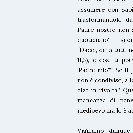
assumere con sapi
trasformandolo da
Padre nostro non s
quotidiano” – su
“Dacci, da’ a tutti n
11,3), e così ti p
‘Padre mio’”! Se il
non è condiviso, allo
alza in rivolta”. Qu
mancanza di pane
medioevo ma lo è an
Vigiliamo dunque 