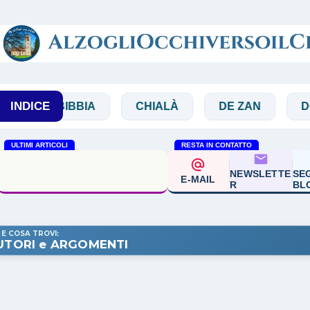
Passa ai contenuti principali
INDICE
BIBBIA
CHIALÀ
DE ZAN
DOGLIO
ULTIMI ARTICOLI
RESTA IN CONTATTO
Lino Breda 'Alla presenza
del Signore nella vita e oltre
NEWSLETTE
SEG
E-MAIL
la vita'
R
BL
 E COSA TROVI:
UTORI e ARGOMENTI