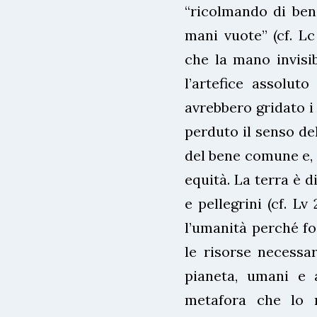
“ricolmando di beni
mani vuote” (cf. Lc
che la mano invisi
l’artefice assoluto
avrebbero gridato i 
perduto il senso de
del bene comune e, c
equità. La terra è d
e pellegrini (cf. Lv 
l’umanità perché fo
le risorse necessari
pianeta, umani e a
metafora che lo r