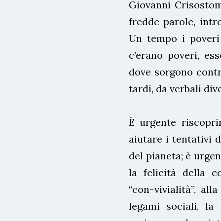
Giovanni Crisostomo
fredde parole, int
Un tempo i poveri 
c’erano poveri, es
dove sorgono contra
tardi, da verbali di
È urgente riscopri
aiutare i tentativi 
del pianeta; è urgen
la felicità della c
“con-vivialità”, all
legami sociali, la 