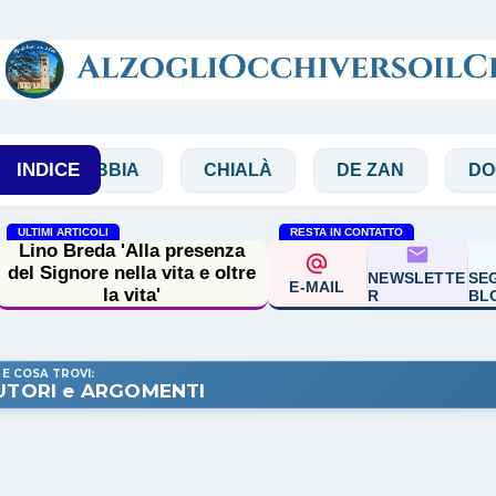
Passa ai contenuti principali
INDICE
BIBBIA
CHIALÀ
DE ZAN
DOGLIO
ULTIMI ARTICOLI
RESTA IN CONTATTO
Lino Breda 'Alla presenza
del Signore nella vita e oltre
NEWSLETTE
SEG
E-MAIL
la vita'
R
BL
 E COSA TROVI:
UTORI e ARGOMENTI