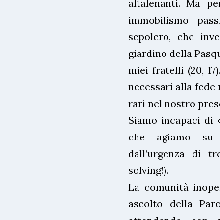
altalenanti. Ma p
immobilismo pass
sepolcro, che inv
giardino della Pasqu
miei fratelli (20, 1
necessari alla fede n
rari nel nostro pres
Siamo incapaci di «
che agiamo su p
dall’urgenza di t
solving!).
La comunità inope
ascolto della Par