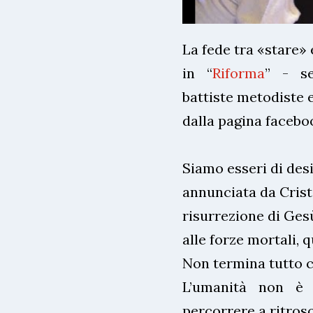
La fede tra «stare»
in “
Riforma
” - se
battiste metodiste e
dalla pagina faceboo
Siamo esseri di desi
annunciata da Crist
risurrezione di Gesù
alle forze mortali, 
Non termina tutto c
L’umanità non è d
percorrere a ritros