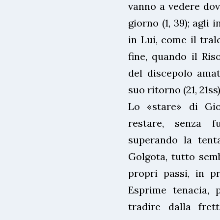
vanno a vedere dove
giorno (1, 39); agl
in Lui, come il tralc
fine, quando il Ris
del discepolo amato
suo ritorno (21, 21ss)
Lo «stare» di Gio
restare, senza f
superando la tent
Golgota, tutto semb
propri passi, in p
Esprime tenacia, p
tradire dalla fre