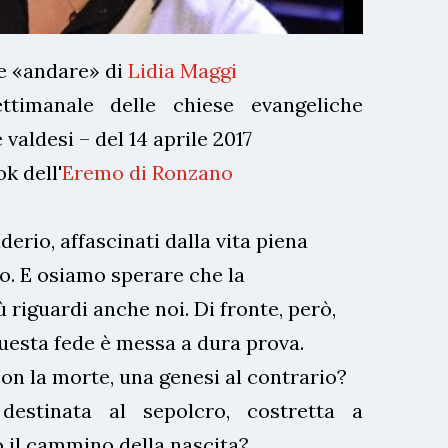
 e «andare» di
Lidia Maggi
ttimanale delle chiese evangeliche
 valdesi – del 14 aprile 2017
k dell'
Eremo di Ronzano
derio, affascinati dalla vita piena
o. E osiamo sperare che la
 riguardi anche noi. Di fronte, però,
questa fede è messa a dura prova.
on la morte, una genesi al contrario?
estinata al sepolcro, costretta a
o il cammino della nascita?