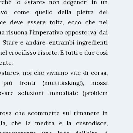
erché lo «stare» non degeneri in un
ivo, come quello della pietra del
ece deve essere tolta, ecco che nel
a risuona l’imperativo opposto: va’ dai
7). Stare e andare, entrambi ingredienti
el crocifisso risorto. E tutti e due così
ente.
stare», noi che viviamo vite di corsa,
iù fronti (multitasking!), mossi
rovare soluzioni immediate (problem
rosa che scommette sul rimanere in
ola, che la medita e la custodisce,