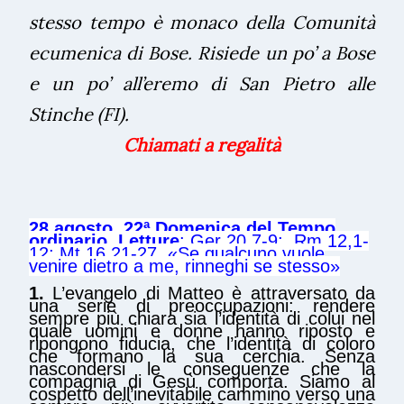
stesso tempo è monaco della Comunità
ecumenica di Bose. Risiede un po’ a Bose
e un po’ all’eremo di San Pietro alle
Stinche (FI).
Chiamati a regalità
28 agosto, 22ª Domenica del Tempo
ordinario. Letture
: Ger 20,7-9; Rm 12,1-
12; Mt 16,21-27. «Se qualcuno vuole
venire dietro a me, rinneghi se stesso»
1.
L’evangelo di Matteo è attraversato da
una serie di preoccupazioni: rendere
sempre più chiara sia l’identità di colui nel
quale uomini e donne hanno riposto e
ripongono fiducia, che l’identità di coloro
che formano la sua cerchia. Senza
nascondersi le conseguenze che la
compagnia di Gesù comporta. Siamo al
cospetto dell’inevitabile cammino verso una