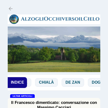
Passa ai contenuti principali
BIBBIA
INDICE
CHIALÀ
DE ZAN
DOGLIO
ULTIMI ARTICOLI
Il Francesco dimenticato: conversazione con
Massimo Cacciari