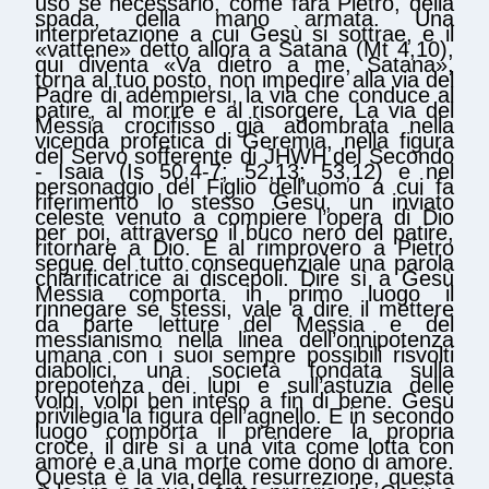
uso se necessario, come farà Pietro, della
spada, della mano armata. Una
interpretazione a cui Gesù si sottrae, e il
«vattene» detto allora a Satana (Mt 4,10),
qui diventa «Va dietro a me, Satana»,
torna al tuo posto, non impedire alla via del
Padre di adempiersi, la via che conduce al
patire, al morire e al risorgere. La via del
Messia crocifisso già adombrata nella
vicenda profetica di Geremia, nella figura
del Servo sofferente di JHWH del Secondo
- Isaia (Is 50,4-7; 52,13; 53,12) e nel
personaggio del Figlio dell’uomo a cui fa
riferimento lo stesso Gesù, un inviato
celeste venuto a compiere l’opera di Dio
per poi, attraverso il buco nero del patire,
ritornare a Dio. E al rimprovero a Pietro
segue del tutto consequenziale una parola
chiarificatrice ai discepoli. Dire sì a Gesù
Messia comporta in primo luogo il
rinnegare sé stessi, vale a dire il mettere
da parte letture del Messia e del
messianismo nella linea dell’onnipotenza
umana con i suoi sempre possibili risvolti
diabolici, una società fondata sulla
prepotenza dei lupi e sull’astuzia delle
volpi, volpi ben inteso a fin di bene. Gesù
privilegia la figura dell’agnello. E in secondo
luogo comporta il prendere la propria
croce, il dire sì a una vita come lotta con
amore e a una morte come dono di amore.
Questa è la via della resurrezione, questa