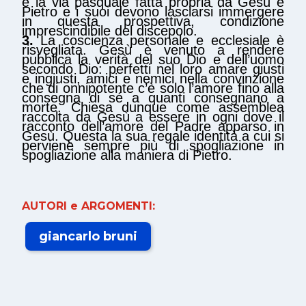
è la via pasquale fatta propria da Gesù e
Pietro e i suoi devono lasciarsi immergere
in questa prospettiva, condizione
imprescindibile del discepolo.
3.
La coscienza personale e ecclesiale è
risvegliata. Gesù è venuto a rendere
pubblica la verità del suo Dio e dell’uomo
secondo Dio: perfetti nel loro amare giusti
e ingiusti, amici e nemici nella convinzione
che di onnipotente c’è solo l’amore fino alla
consegna di sé a quanti consegnano a
morte. Chiesa dunque come assemblea
raccolta da Gesù a essere in ogni dove il
racconto dell’amore del Padre apparso in
Gesù. Questa la sua regale identità a cui si
perviene sempre più di spogliazione in
spogliazione alla maniera di Pietro.
AUTORI e ARGOMENTI:
giancarlo bruni