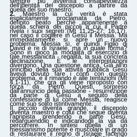
sempre più avvertita consapevolezza
dell’identità del discepolo a partire da
quella del suo maestro.
2.
Maestro la cui verità è stata
esplicitamente proclamata da Pietro,
definito beato perché appartenente a
quella schiera dei piccoli a cui il Padre
rivela i suoi segreti (Mt 11,25-27; 16,17),
nel caso il cogliere in Gesù il Messia. Ma
immediatamente si apre un nuovo
problema: Messia sì, e quindi Figlio di
David e re di Israele, ma in quale forma?
Sono in gioco la modalità di esercizio di
tale messianicità - regalità, la sua concreta
declinazione. E le interpretazioni
divergono. Una questione antica. Già all’in
principio della sua attività pubblica Gesù
aveva dovuto fare i conti con questo
problema, e il rimando è alle tentazioni (Mt
4,1-11), che ora gli viene riproposto con
forza da Pietro. Questi, sorpreso
dall’annuncio della passione - resurrezione
da parte di Gesù a seguito della
confessione di lui come Messia, reagisce
come suo solito istintivamente.
Il piccolo diventa grande, il discepolo
diventa maestro e colui che segue diventa
l’apripista prendendo a parte Gesù,
redarguendolo e indicandogli la via da
percorrere. In sintesi quella di un
messianismo potente e muscolare in grado
di restaurare il regno di Israele facendo