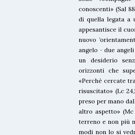
conoscenti» (Sal 88
di quella legata a
appesantisce il cuore
nuovo ’orientament
angelo - due angeli
un desiderio senz
orizzonti che sup
«Perché cercate tra
risuscitato» (Lc 24,
preso per mano dall
altro aspetto» (Mc 
terreno e non più n
modi non lo si vedr