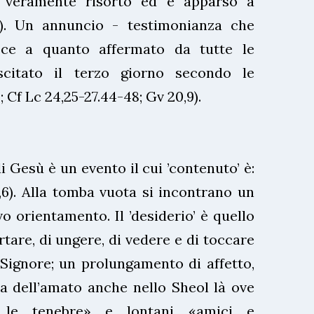
 veramente risorto ed è apparso a
). Un annuncio - testimonianza che
ce a quanto affermato da tutte le
uscitato il terzo giorno secondo le
; Cf Lc 24,25-27.44-48; Gv 20,9).
i Gesù è un evento il cui ’contenuto’ è:
6). Alla tomba vuota si incontrano un
o orientamento. Il ’desiderio’ è quello
tare, di ungere, di vedere e di toccare
Signore; un prolungamento di affetto,
a dell’amato anche nello Sheol là ove
le tenebre» e lontani «amici e