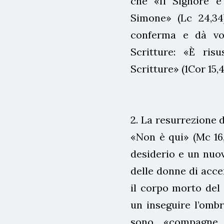
che «Il Signore è
Simone» (Lc 24,34
conferma e dà vo
Scritture: «È ris
Scritture» (1Cor 15,4
2. La resurrezione d
«Non è qui» (Mc 16,
desiderio e un nuov
delle donne di accer
il corpo morto del 
un inseguire l’ombr
sono «compagne 