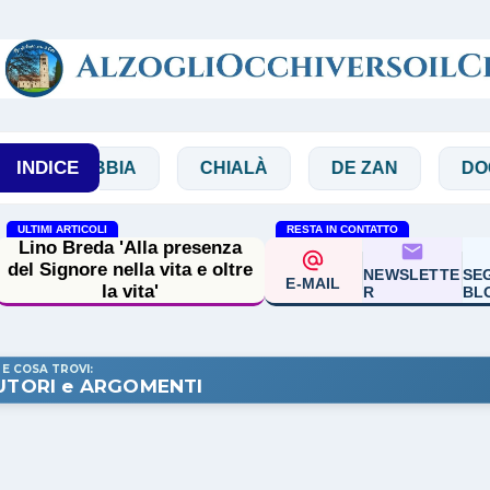
Passa ai contenuti principali
INDICE
BIBBIA
CHIALÀ
DE ZAN
DOGLIO
ULTIMI ARTICOLI
RESTA IN CONTATTO
Lino Breda 'Alla presenza
del Signore nella vita e oltre
NEWSLETTE
SEG
E-MAIL
la vita'
R
BL
 E COSA TROVI:
UTORI e ARGOMENTI