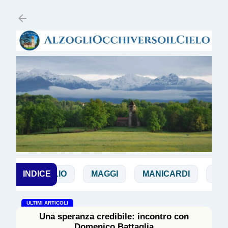
Passa ai contenuti principali
DOGLIO
INDICE
MAGGI
MANICARDI
PAPA FRAN
ULTIMI ARTICOLI
Una speranza credibile: incontro con
Domenico Battaglia