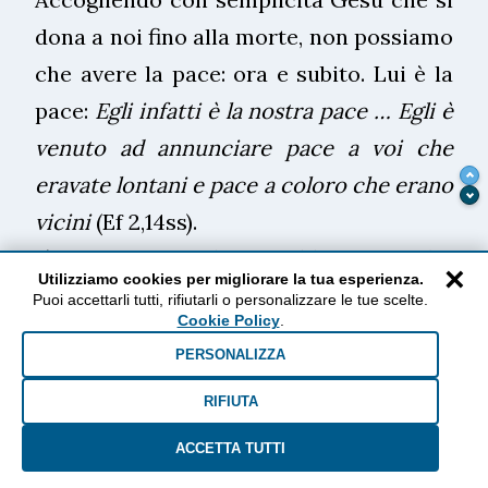
dona a noi fino alla morte, non possiamo
che avere la pace: ora e subito. Lui è la
pace:
Egli infatti è la nostra pace … Egli è
venuto ad annunciare pace a voi che
eravate lontani e pace a coloro che erano
vicini
(Ef 2,14ss).
2)
Per mezzo di Lui abbiamo anche,
×
Utilizziamo cookies per migliorare la tua esperienza.
mediante la fede, l’accesso a questa
Puoi accettarli tutti, rifiutarli o personalizzare le tue scelte.
Cookie Policy
.
grazia nella quale ci troviamo
:
la grazia è
PERSONALIZZA
la condizione nuova di chi ha ricevuto la
misericordia di Dio
:
t
utti hanno peccato
RIFIUTA
e sono privi della gloria di Dio, ma sono
ACCETTA TUTTI
giustificati gratuitamente per la sua