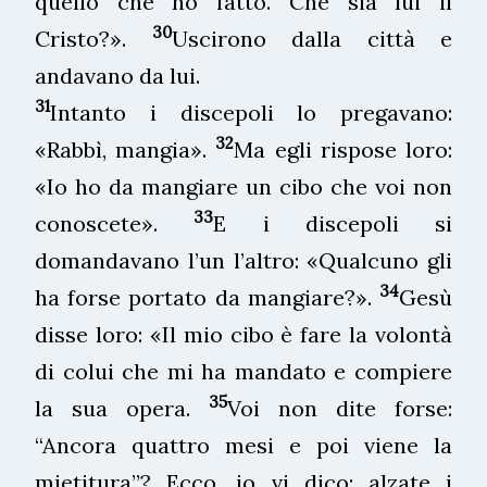
quello che ho fatto. Che sia lui il
30
Cristo?».
Uscirono dalla città e
andavano da lui.
31
Intanto i discepoli lo pregavano:
32
«Rabbì, mangia».
Ma egli rispose loro:
«Io ho da mangiare un cibo che voi non
33
conoscete».
E i discepoli si
domandavano l’un l’altro: «Qualcuno gli
34
ha forse portato da mangiare?».
Gesù
disse loro: «Il mio cibo è fare la volontà
di colui che mi ha mandato e compiere
35
la sua opera.
Voi non dite forse:
“Ancora quattro mesi e poi viene la
mietitura”? Ecco, io vi dico: alzate i