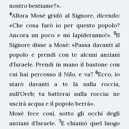
nostro bestiame?».
4
Allora Mosè gridò al Signore, dicendo:
«Che cosa farò io per questo popolo?
5
Ancora un poco e mi lapideranno!».
Il
Signore disse a Mosè: «Passa davanti al
popolo e prendi con te alcuni anziani
d’Israele. Prendi in mano il bastone con
6
cui hai percosso il Nilo, e va’!
Ecco, io
starò davanti a te là sulla roccia,
sull’Oreb; tu batterai sulla roccia: ne
uscirà acqua e il popolo berrà».
Mosè fece così, sotto gli occhi degli
7
anziani d’Israele.
E chiamò quel luogo