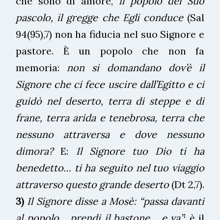
che sono di amore,
il popolo del Suo
pascolo, il gregge che Egli conduce
(Sal
94(95),7) non ha fiducia nel suo Signore e
pastore. È un popolo che non fa
memoria:
non si domandano dov’è il
Signore che ci fece uscire dall’Egitto e ci
guidò nel deserto, terra di steppe e di
frane, terra arida e tenebrosa, terra che
nessuno attraversa e dove nessuno
dimora?
E:
Il Signore tuo Dio ti ha
benedetto… ti ha seguito nel tuo viaggio
attraverso questo grande deserto
(Dt 2,7).
3)
Il Signore disse a Mosè:
“passa davanti
al popolo… prendi il bastone… e va”
:
è il