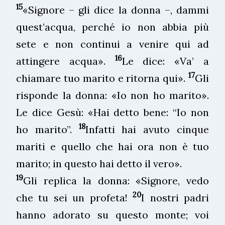
15
«Signore – gli dice la donna –, dammi
quest’acqua, perché io non abbia più
sete e non continui a venire qui ad
16
attingere acqua».
Le dice: «Va’ a
17
chiamare tuo marito e ritorna qui».
Gli
risponde la donna: «Io non ho marito».
Le dice Gesù: «Hai detto bene: “Io non
18
ho marito”.
Infatti hai avuto cinque
mariti e quello che hai ora non è tuo
marito; in questo hai detto il vero».
19
Gli replica la donna: «Signore, vedo
20
che tu sei un profeta!
I nostri padri
hanno adorato su questo monte; voi