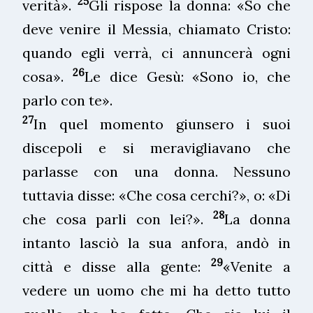
25
verità».
Gli rispose la donna: «So che
deve venire il Messia, chiamato Cristo:
quando egli verrà, ci annuncerà ogni
26
cosa».
Le dice Gesù: «Sono io, che
parlo con te».
27
In quel momento giunsero i suoi
discepoli e si meravigliavano che
parlasse con una donna. Nessuno
tuttavia disse: «Che cosa cerchi?», o: «Di
28
che cosa parli con lei?».
La donna
intanto lasciò la sua anfora, andò in
29
città e disse alla gente:
«Venite a
vedere un uomo che mi ha detto tutto