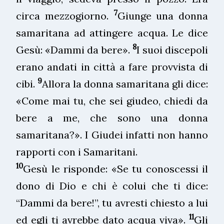
7
circa mezzogiorno.
Giunge una donna
samaritana ad attingere acqua. Le dice
8
Gesù: «Dammi da bere».
I suoi discepoli
erano andati in città a fare provvista di
9
cibi.
Allora la donna samaritana gli dice:
«Come mai tu, che sei giudeo, chiedi da
bere a me, che sono una donna
samaritana?». I Giudei infatti non hanno
rapporti con i Samaritani.
10
Gesù le risponde: «Se tu conoscessi il
dono di Dio e chi è colui che ti dice:
“Dammi da bere!”, tu avresti chiesto a lui
11
ed egli ti avrebbe dato acqua viva».
Gli