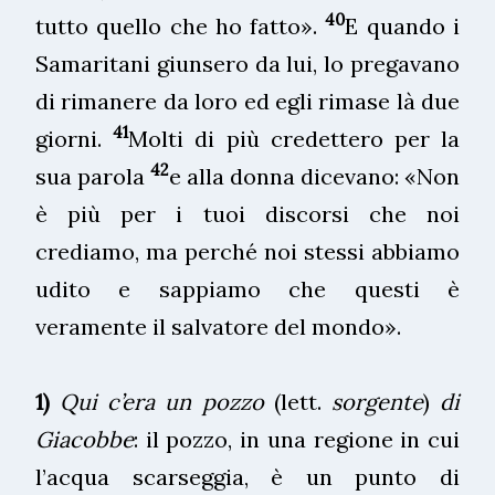
40
tutto quello che ho fatto».
E quando i
Samaritani giunsero da lui, lo pregavano
di rimanere da loro ed egli rimase là due
41
giorni.
Molti di più credettero per la
42
sua parola
e alla donna dicevano: «Non
è più per i tuoi discorsi che noi
crediamo, ma perché noi stessi abbiamo
udito e sappiamo che questi è
veramente il salvatore del mondo».
1)
Qui c’era un pozzo
(lett.
sorgente
)
di
Giacobbe
: il pozzo, in una regione in cui
l’acqua scarseggia, è un punto di