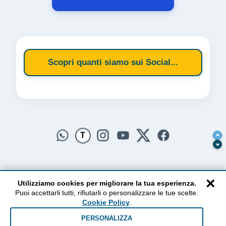
Scopri quanti siamo sui Social...
T
×
Utilizziamo cookies per migliorare la tua esperienza.
Puoi accettarli tutti, rifiutarli o personalizzare le tue scelte.
AlzogliOcchiversoilCielo
Cookie Policy
.
Dal 2010 ad oggi • Testi e pensieri tra terra e cielo
PERSONALIZZA