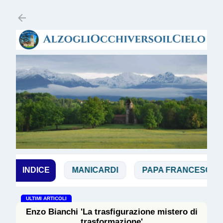
Passa ai contenuti principali
AGGI
INDICE
MANICARDI
PAPA FRANCESCO
PR
ULTIMI ARTICOLI
Enzo Bianchi 'La trasfigurazione mistero di
trasformazione'