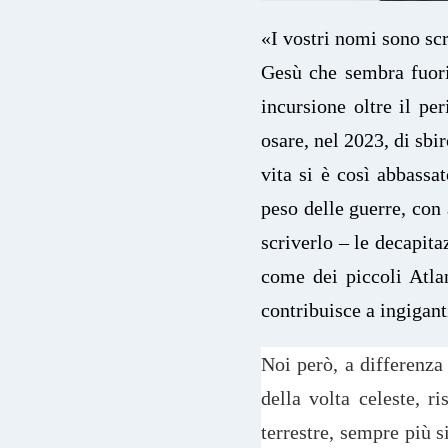
«I vostri nomi sono scri
Gesù che sembra fuori
incursione oltre il p
osare, nel 2023, di sbi
vita si è così abbassat
peso delle guerre, con 
scriverlo – le decapit
come dei piccoli Atlan
contribuisce a ingigant
Noi però, a differenza 
della volta celeste, 
terrestre, sempre più s