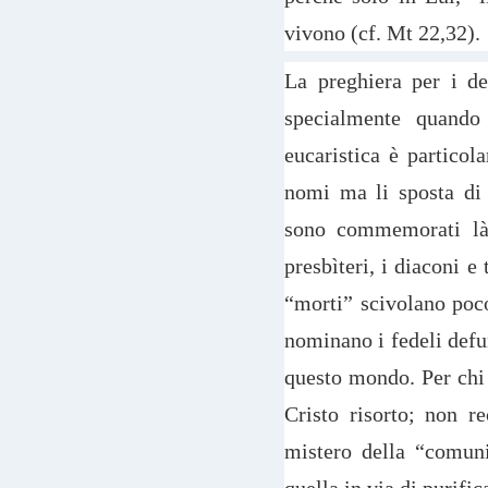
vivono (cf. Mt 22,32).
La preghiera per i d
specialmente quando 
eucaristica è particol
nomi ma li sposta di 
sono commemorati là 
presbìteri, i diaconi e
“morti” scivolano poc
nominano i fedeli defun
questo mondo. Per chi 
Cristo risorto; non re
mistero della “comuni