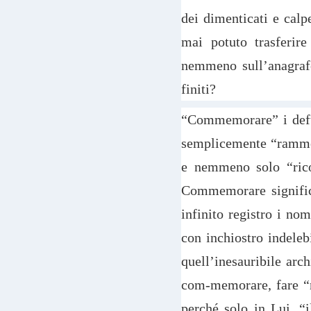
dei dimenticati e calp
mai potuto trasferire
nemmeno sull’anagraf
finiti?
“Commemorare” i defun
semplicemente “ramment
e nemmeno solo “ricor
Commemorare significa
infinito registro i nomi
con inchiostro indeleb
quell’inesauribile ar
com-memorare, fare “m
perché solo in Lui, “i