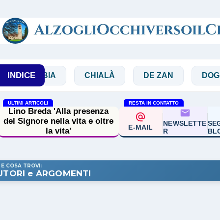
Passa ai contenuti principali
INDICE
IBBIA
CHIALÀ
DE ZAN
DOGLIO
ULTIMI ARTICOLI
RESTA IN CONTATTO
Lino Breda 'Alla presenza
del Signore nella vita e oltre
NEWSLETTE
SEG
E-MAIL
la vita'
R
BL
 E COSA TROVI:
UTORI e ARGOMENTI