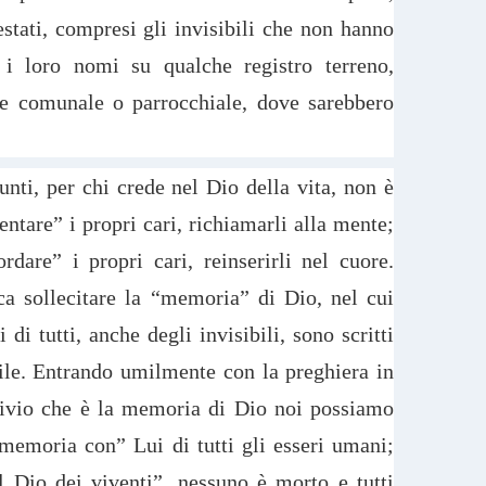
estati, compresi gli invisibili che non hanno
 i loro nomi su qualche registro terreno,
e comunale o parrocchiale, dove sarebbero
ti, per chi crede nel Dio della vita, non è
are” i propri cari, richiamarli alla mente;
dare” i propri cari, reinserirli nel cuore.
 sollecitare la “memoria” di Dio, nel cui
 di tutti, anche degli invisibili, sono scritti
ile. Entrando umilmente con la preghiera in
chivio che è la memoria di Dio noi possiamo
emoria con” Lui di tutti gli esseri umani;
l Dio dei viventi”, nessuno è morto e tutti