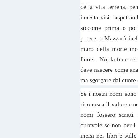
della vita terrena, pe
innestarvisi aspetta
siccome prima o poi 
potere, o Mazzarò ineb
muro della morte inc
fame... No, la fede ne
deve nascere come anal
ma sgorgare dal cuore d
Se i nostri nomi sono s
riconosca il valore e n
nomi fossero scritti
durevole se non per i 
incisi nei libri e sul