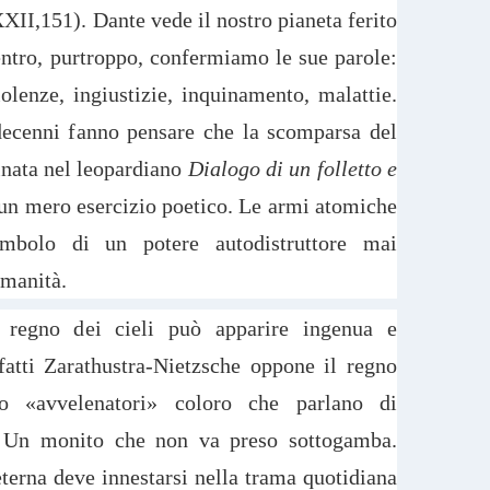
XXII,151). Dante vede il nostro pianeta ferito
entro, purtroppo, confermiamo le sue parole:
iolenze, ingiustizie, inquinamento, malattie.
 decenni fanno pensare che la scomparsa del
nata nel leopardiano
Dialogo di un folletto e
 un mero esercizio poetico. Le armi atomiche
imbolo di un potere autodistruttore mai
umanità.
 regno dei cieli può apparire ingenua e
fatti Zarathustra-Nietzsche oppone il regno
do «avvelenatori» coloro che parlano di
e. Un monito che non va preso sottogamba.
eterna deve innestarsi nella trama quotidiana