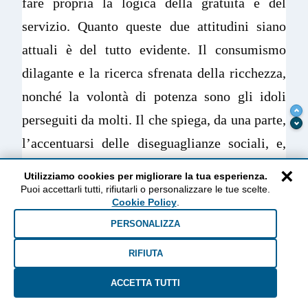
fare propria la logica della gratuità e del
servizio. Quanto queste due attitudini siano
attuali è del tutto evidente. Il consumismo
dilagante e la ricerca sfrenata della ricchezza,
nonché la volontà di potenza sono gli idoli
perseguiti da molti. Il che spiega, da una parte,
l’accentuarsi delle diseguaglianze sociali, e,
dall’altra, il ritorno degli assolutismi
×
Utilizziamo cookies per migliorare la tua esperienza.
economici e politici, dei nazionalismi e dei
Puoi accettarli tutti, rifiutarli o personalizzare le tue scelte.
Cookie Policy
.
sovranismi, che non sono soltanto appannaggio
PERSONALIZZA
di chi governa ma godono di un consenso
RIFIUTA
popolare sempre più ampio.
La
seconda
virtù – la
dimensione
ACCETTA TUTTI
contemplativa
– è oggi avvertita da molti,