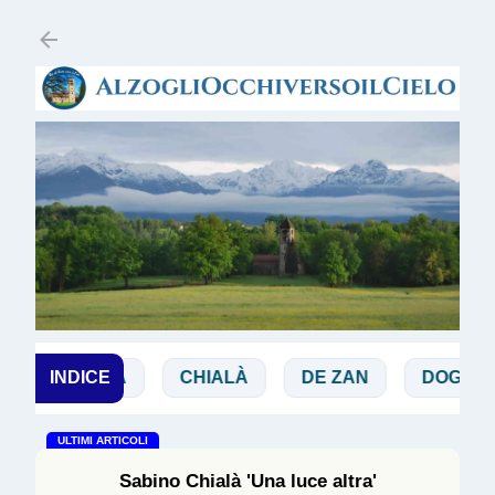
Passa ai contenuti principali
BIBBIA
INDICE
CHIALÀ
DE ZAN
DOGLIO
ULTIMI ARTICOLI
Sabino Chialà 'Una luce altra'