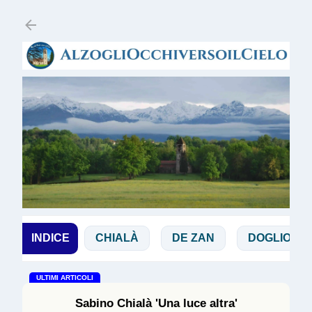
Passa ai contenuti principali
BBIA
INDICE
CHIALÀ
DE ZAN
DOGLIO
MAG
ULTIMI ARTICOLI
Sabino Chialà 'Una luce altra'