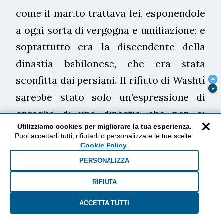
come il marito trattava lei, esponendole
a ogni sorta di vergogna e umiliazione; e
soprattutto era la discendente della
dinastia babilonese, che era stata
sconfitta dai persiani. Il rifiuto di Washtì
sarebbe stato solo un’espressione di
orgoglio di una dinastia che non si
×
Utilizziamo cookies per migliorare la tua esperienza.
voleva sottomettere ai vincitori, e il
Puoi accettarli tutti, rifiutarli o personalizzare le tue scelte.
ripudio l’occasione per Assuero, una
Cookie Policy
.
PERSONALIZZA
volta ben saldo al potere, di liberarsi di
un fardello non più necessario.
RIFIUTA
Insomma, anche da questi brevi accenni,
ACCETTA TUTTI
emerge la ricchezza di un testo tutto da