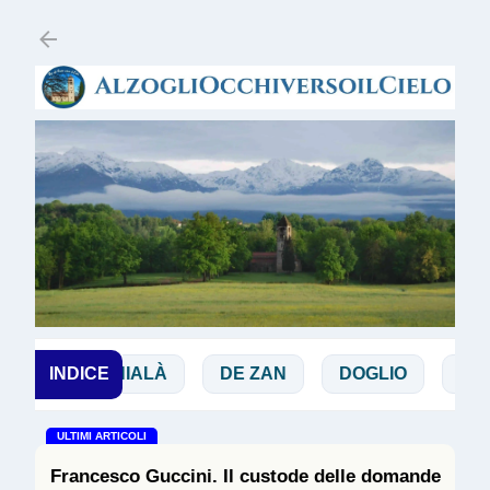
Passa ai contenuti principali
CHIALÀ
INDICE
DE ZAN
DOGLIO
MAGGI
M
ULTIMI ARTICOLI
Francesco Guccini. Il custode delle domande