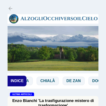
Passa ai contenuti principali
BIBBIA
INDICE
CHIALÀ
DE ZAN
DOGLIO
ULTIMI ARTICOLI
Enzo Bianchi 'La trasfigurazione mistero di
trasformazione'