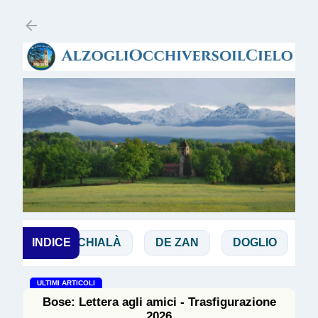
Passa ai contenuti principali
CHIALÀ
INDICE
DE ZAN
DOGLIO
MAGGI
ULTIMI ARTICOLI
Bose: Lettera agli amici - Trasfigurazione
2026