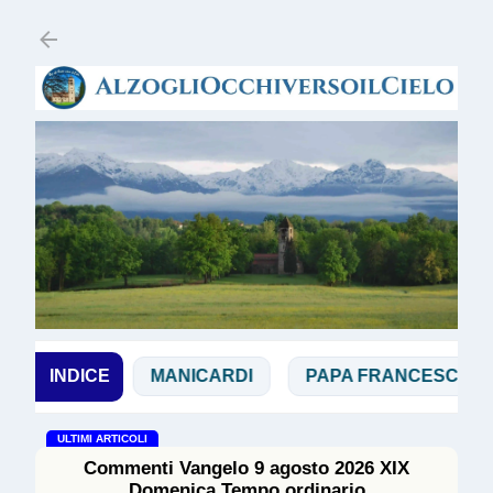
Passa ai contenuti principali
MAGGI
INDICE
MANICARDI
PAPA FRANCESCO
ULTIMI ARTICOLI
Commenti Vangelo 9 agosto 2026 XIX
Domenica Tempo ordinario