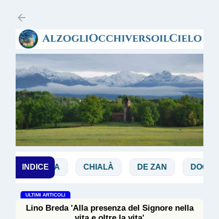
Passa ai contenuti principali
BIBBIA
INDICE
CHIALÀ
DE ZAN
DOGLIO
ULTIMI ARTICOLI
Lino Breda 'Alla presenza del Signore nella
vita e oltre la vita'