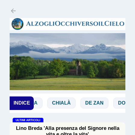
Passa ai contenuti principali
BIBBIA
INDICE
CHIALÀ
DE ZAN
DOGLIO
ULTIMI ARTICOLI
Lino Breda 'Alla presenza del Signore nella
vita e oltre la vita'