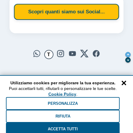
Scopri quanti siamo sui Social...
T
×
Utilizziamo cookies per migliorare la tua esperienza.
Puoi accettarli tutti, rifiutarli o personalizzare le tue scelte.
AlzogliOcchiversoilCielo
Cookie Policy
.
Dal 2010 ad oggi • Testi e pensieri tra terra e cielo
PERSONALIZZA
RIFIUTA
ACCETTA TUTTI