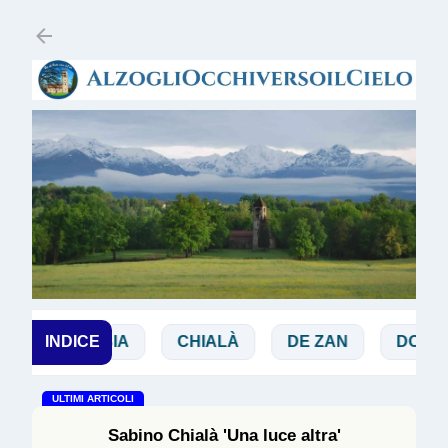
Passa ai contenuti principali
BIBBIA
INDICE
CHIALÀ
DE ZAN
DOGLIO
ULTIMI ARTICOLI
Sabino Chialà 'Una luce altra'