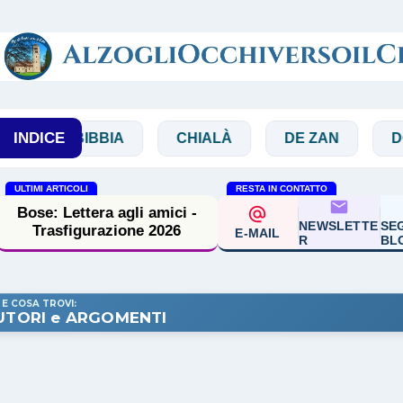
Passa ai contenuti principali
INDICE
BIBBIA
CHIALÀ
DE ZAN
DOGLIO
ULTIMI ARTICOLI
RESTA IN CONTATTO
Bose: Lettera agli amici -
NEWSLETTE
SEG
Trasfigurazione 2026
E-MAIL
R
BL
 E COSA TROVI:
UTORI e ARGOMENTI