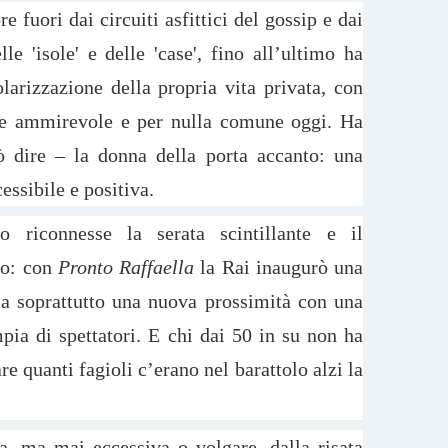
e fuori dai circuiti asfittici del gossip e dai
le 'isole' e delle 'case', fino all’ultimo ha
olarizzazione della propria vita privata, con
te ammirevole e per nulla comune oggi. Ha
ò dire – la donna della porta accanto: una
essibile e positiva.
 riconnesse la serata scintillante e il
io: con
Pronto Raffaella
la Rai inaugurò una
ma soprattutto una nuova prossimità con una
a di spettatori. E chi dai 50 in su non ha
e quanti fagioli c’erano nel barattolo alzi la
a, ma mai eccessiva o volgare, dalla risata