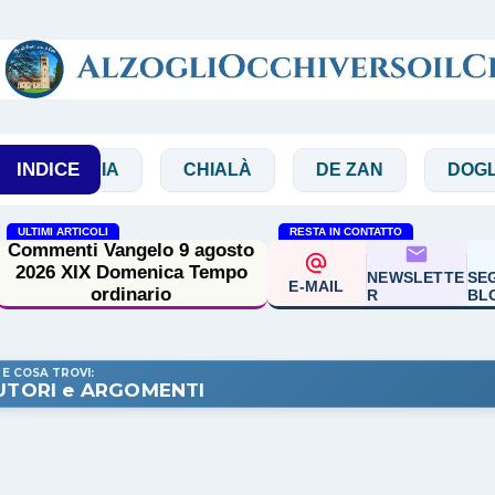
Passa ai contenuti principali
INDICE
BBIA
CHIALÀ
DE ZAN
DOGLIO
ULTIMI ARTICOLI
RESTA IN CONTATTO
Commenti Vangelo 9 agosto
2026 XIX Domenica Tempo
NEWSLETTE
SEG
E-MAIL
ordinario
R
BL
 E COSA TROVI:
UTORI e ARGOMENTI