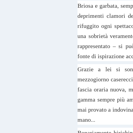
Briosa e garbata, sempr
deprimenti clamori del
rifuggito ogni spettac
una sobrietà veramen
rappresentato – si pu
fonte di ispirazione acc
Grazie a lei si sono
mezzogiorno caserecc
fascia oraria nuova, 
gamma sempre più ampi
mai provato a indovinar
mano...
Bonariamente birichin