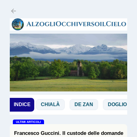
Passa ai contenuti principali
BIA
INDICE
CHIALÀ
DE ZAN
DOGLIO
MAGG
ULTIMI ARTICOLI
Francesco Guccini. Il custode delle domande