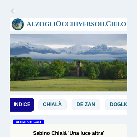
Passa ai contenuti principali
BBIA
INDICE
CHIALÀ
DE ZAN
DOGLIO
MAG
ULTIMI ARTICOLI
Sabino Chialà 'Una luce altra'