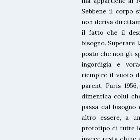
ma appartiene al reg
Sebbene il corpo si
non deriva direttam
il fatto che il des
bisogno. Superare l
posto che non gli sp
ingordigia e vor
riempire il vuoto d
parent, Paris 1956,
dimentica colui ch
passa dal bisogno 
altro essere, a un
prototipo di tutte l
invece resta chino 