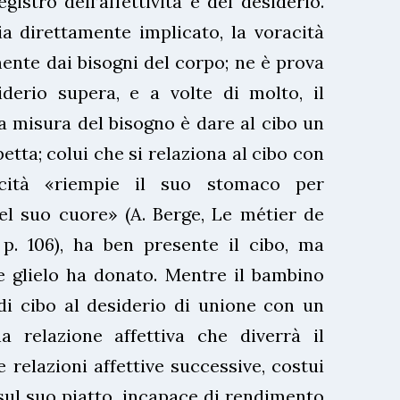
istro dell’affettività e del desiderio.
a direttamente implicato, la voracità
ente dai bisogni del corpo; ne è prova
iderio supera, e a volte di molto, il
a misura del bisogno è dare al cibo un
etta; colui che si relaziona al cibo con
acità «riempie il suo stomaco per
el suo cuore» (A. Berge, Le métier de
 p. 106), ha ben presente il cibo, ma
e glielo ha donato. Mentre il bambino
di cibo al desiderio di unione con un
a relazione affettiva che diverrà il
e relazioni affettive successive, costui
sul suo piatto, incapace di rendimento