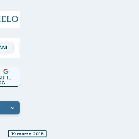
SOCIAL
VATICANO II°
VIRGILI
A CAS
UI IL
OG
19 marzo 2018