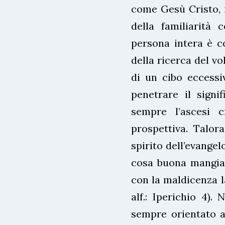
come Gesù Cristo, i
della familiarità
persona intera è co
della ricerca del vo
di un cibo eccessi
penetrare il signi
sempre l’ascesi c
prospettiva. Talora
spirito dell’evangel
cosa buona mangiar
con la maldicenza la
alf.: Iperichio 4). 
sempre orientato al