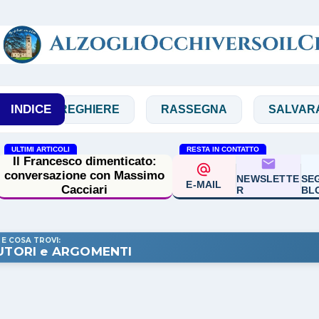
Passa ai contenuti principali
INDICE
REGHIERE
RASSEGNA
SALVARANI
ULTIMI ARTICOLI
RESTA IN CONTATTO
NEWSLETTE
SEG
E-MAIL
R
BL
 E COSA TROVI:
UTORI e ARGOMENTI