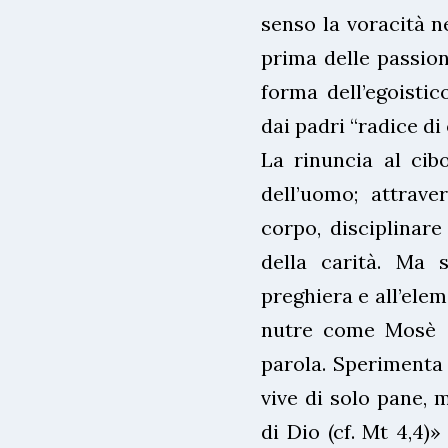
senso la voracità ne
prima delle passioni
forma dell’egoistic
dai padri “radice di
La rinuncia al cib
dell’uomo; attrave
corpo, disciplinare
della carità. Ma 
preghiera e all’elem
nutre come Mosè de
parola. Sperimenta 
vive di solo pane, 
di Dio (cf. Mt 4,4)