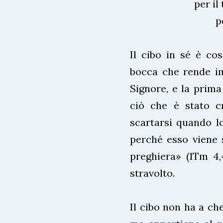
per i
p
Il cibo in sé è co
bocca che rende imp
Signore, e la prima
ciò che è stato c
scartarsi quando l
perché esso viene s
preghiera» (1Tm 4,
stravolto.
Il cibo non ha a che