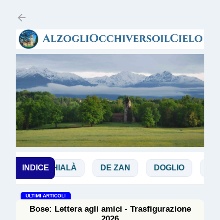
Passa ai contenuti principali
CHIALÀ
INDICE
DE ZAN
DOGLIO
MAGGI
ULTIMI ARTICOLI
Bose: Lettera agli amici - Trasfigurazione
2026