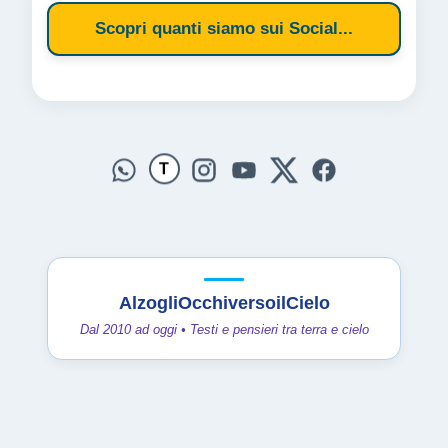
Scopri quanti siamo sui Social...
T
AlzogliOcchiversoilCielo
Dal 2010 ad oggi • Testi e pensieri tra terra e cielo