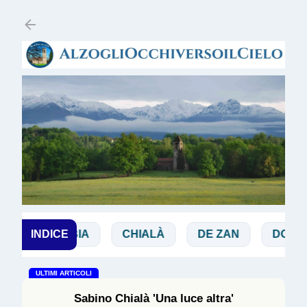
Passa ai contenuti principali
BIBBIA
INDICE
CHIALÀ
DE ZAN
DOGLIO
ULTIMI ARTICOLI
Sabino Chialà 'Una luce altra'