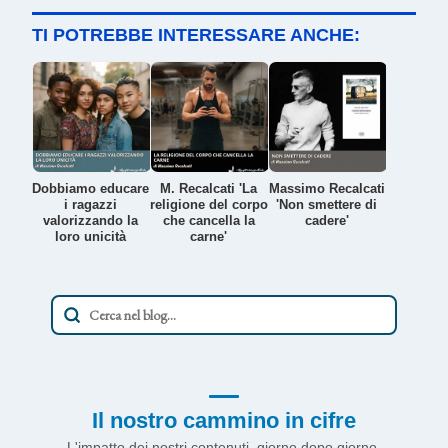
TI POTREBBE INTERESSARE ANCHE:
Dobbiamo educare
M. Recalcati 'La
Massimo Recalcati
i ragazzi
religione del corpo
'Non smettere di
valorizzando la
che cancella la
cadere'
loro unicità
carne'
Il nostro cammino in cifre
L'impatto dei nostri contenuti, giorno dopo giorno.