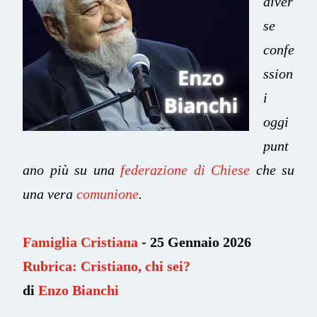
diver
se
confe
ssion
i
oggi
punt
ano più su una
federazione di Chiese
che su
una vera
comunione
.
Famiglia Cristiana
- 25 Gennaio 2026
Rubrica: Cristiano, chi sei?
di
Enzo Bianchi