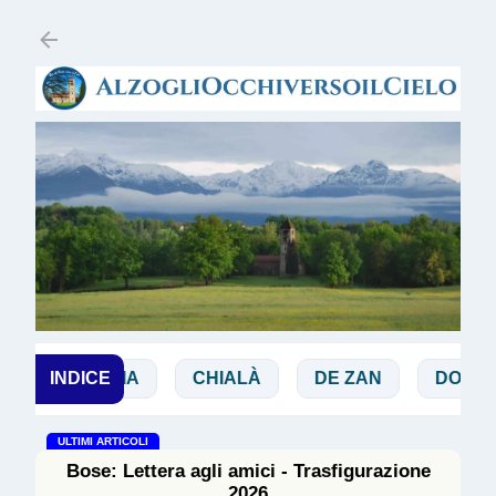
Passa ai contenuti principali
BIBBIA
INDICE
CHIALÀ
DE ZAN
DOGLIO
ULTIMI ARTICOLI
Bose: Lettera agli amici - Trasfigurazione
2026