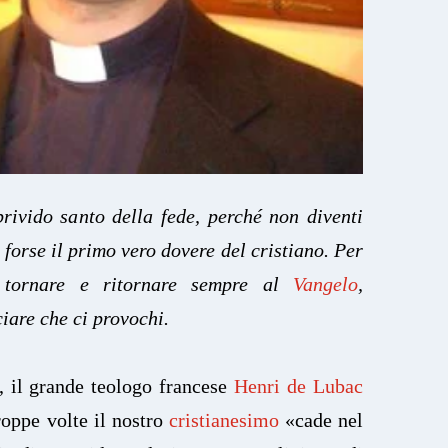
brivido santo della fede, perché non diventi
 forse il primo vero dovere del cristiano. Per
 tornare e ritornare sempre al
Vangelo
,
ciare che ci provochi.
, il grande teologo francese
Henri de Lubac
roppe volte il nostro
cristianesimo
«cade nel