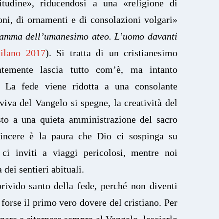
itudine», riducendosi a una «religione di
ni, di ornamenti e di consolazioni volgari»
ramma dell’umanesimo ateo. L’uomo davanti
ilano 2017
). Si tratta di un cristianesimo
ntemente lascia tutto com’è, ma intanto
. La fede viene ridotta a una consolante
viva del Vangelo si spegne, la creatività del
to a una quieta amministrazione del sacro
vincere è la paura che Dio ci sospinga su
e ci inviti a viaggi pericolosi, mentre noi
 dei sentieri abituali.
brivido santo della fede, perché non diventi
 forse il primo vero dovere del cristiano. Per
nare e ritornare sempre al Vangelo, lasciarlo