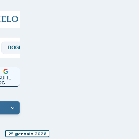
IO
MAGGI
MANICARDI
PAPA FRANC
UI IL
OG
25 gennaio 2026