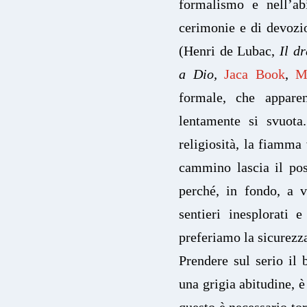
formalismo e nell’ab
cerimonie e di devozio
(Henri de Lubac,
Il d
a Dio,
Jaca Book
,
M
formale, che appare
lentamente si svuota
religiosità, la fiamma 
cammino lascia il pos
perché, in fondo, a 
sentieri inesplorati 
preferiamo la sicurezza
Prendere sul serio il 
una grigia abitudine, è
questo è necessario tor