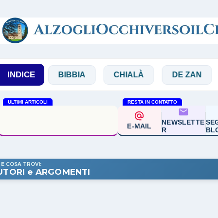
Passa ai contenuti principali
INDICE
BIBBIA
CHIALÀ
DE ZAN
DOGL
ULTIMI ARTICOLI
RESTA IN CONTATTO
Lino Breda 'Alla presenza
del Signore nella vita e oltre
NEWSLETTE
SEG
E-MAIL
la vita'
R
BL
 E COSA TROVI:
UTORI e ARGOMENTI