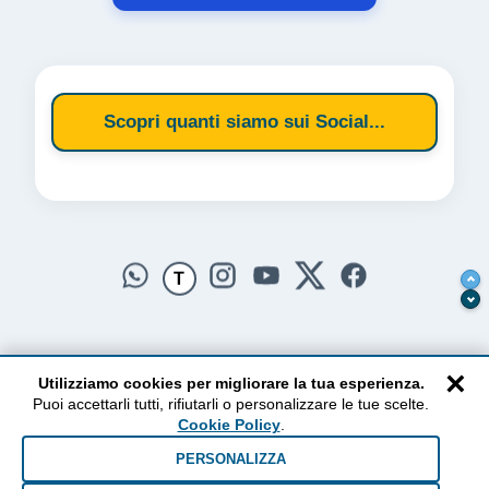
Scopri quanti siamo sui Social...
T
×
Utilizziamo cookies per migliorare la tua esperienza.
Puoi accettarli tutti, rifiutarli o personalizzare le tue scelte.
AlzogliOcchiversoilCielo
Cookie Policy
.
Dal 2010 ad oggi • Testi e pensieri tra terra e cielo
PERSONALIZZA