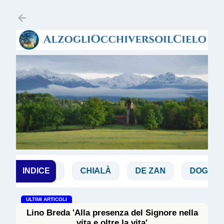
Passa ai contenuti principali
BIBBIA
INDICE
CHIALÀ
DE ZAN
DOGLIO
ULTIMI ARTICOLI
Lino Breda 'Alla presenza del Signore nella
vita e oltre la vita'