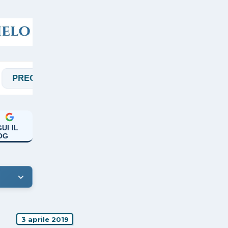
HIERE
RASSEGNA
SALVARANI
SOC
UI IL
OG
3 aprile 2019