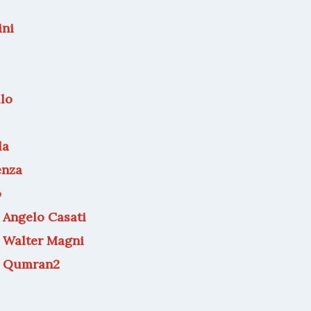
ini
llo
la
enza
o
 Angelo Casati
: Walter Magni
: Qumran2