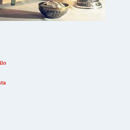
ilo
a
ata
i