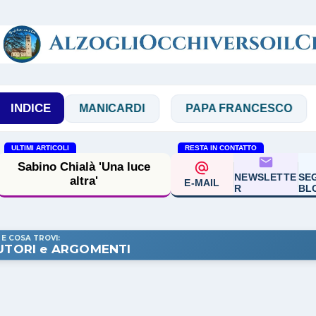
Passa ai contenuti principali
INDICE
MANICARDI
PAPA FRANCESCO
PREG
ULTIMI ARTICOLI
RESTA IN CONTATTO
Sabino Chialà 'Una luce
NEWSLETTE
SEG
altra'
E-MAIL
R
BL
 E COSA TROVI:
UTORI e ARGOMENTI