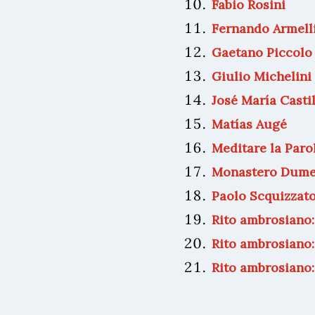
Fabio Rosini
Fernando Armell
Gaetano Piccolo
Giulio Michelini
José María Casti
Matías Augé
Meditare la Paro
Monastero Dum
Paolo Scquizzat
Rito ambrosiano:
Rito ambrosiano
Rito ambrosiano