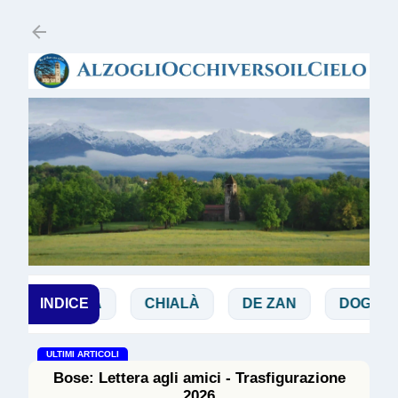
Passa ai contenuti principali
BIBBIA
INDICE
CHIALÀ
DE ZAN
DOGLIO
ULTIMI ARTICOLI
Bose: Lettera agli amici - Trasfigurazione
2026