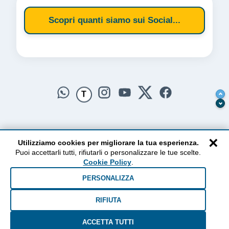
Scopri quanti siamo sui Social...
T
×
Utilizziamo cookies per migliorare la tua esperienza.
Puoi accettarli tutti, rifiutarli o personalizzare le tue scelte.
AlzogliOcchiversoilCielo
Cookie Policy
.
Dal 2010 ad oggi • Testi e pensieri tra terra e cielo
PERSONALIZZA
RIFIUTA
ACCETTA TUTTI