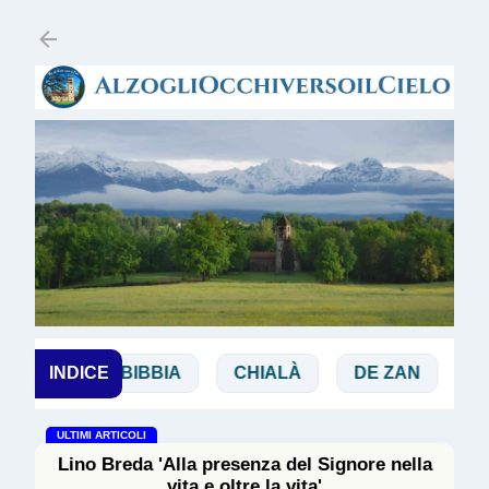
Passa ai contenuti principali
NCHI
INDICE
BIBBIA
CHIALÀ
DE ZAN
DOGL
ULTIMI ARTICOLI
Lino Breda 'Alla presenza del Signore nella
vita e oltre la vita'